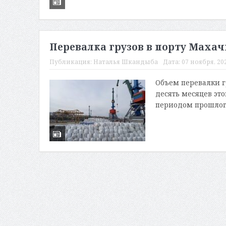
Перевалка грузов в порту Махач
Публикация:
Наталья Шкандыба
Дата:
07 ноября, 202
Объем перевалки г
десять месяцев эт
периодом прошлого