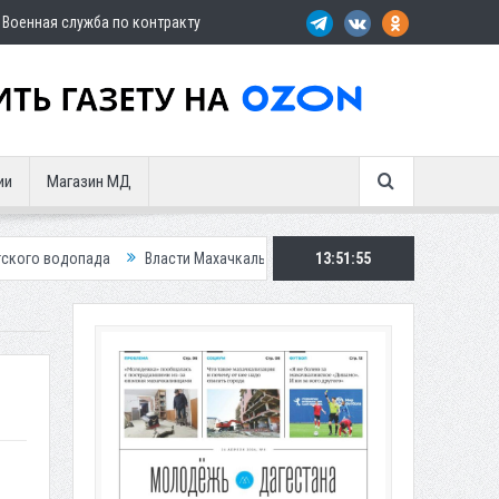
Военная служба по контракту
ии
Магазин МД
да
Власти Махачкалы планирует внедрить новую систему для улучшен
13:51:56