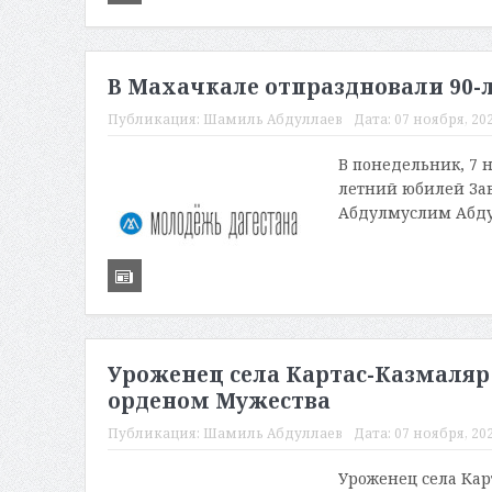
В Махачкале отпраздновали 90-л
Публикация:
Шамиль Абдуллаев
Дата:
07 ноября, 202
В понедельник, 7 
летний юбилей Зав
Абдулмуслим Абду
Уроженец села Картас-Казмаля
орденом Мужества
Публикация:
Шамиль Абдуллаев
Дата:
07 ноября, 202
Уроженец села Кар