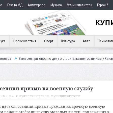
но
Газета МД
Антитеррор
Музыка
Муниципалитеты
Герои Z
ука
Происшествия
Спорт
Культура
Авто
Технолог
несен приговор по делу о строительстве гостиницы у Ханагского водопа
осенний призыв на военную службу
2 в 21:17
в:
Кулинский район
,
Муниципалитеты
ии начался осенний призыв граждан на срочную военную
ом районе отобрали группу молодых людей, подлежащих к