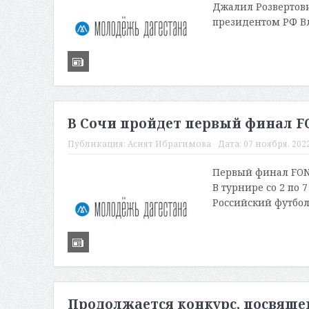
Джалил Розвертов
президентом РФ В
В Сочи пройдет первый финал F
Публикация:
Асият Ибрагимова
Дата:
07 ноября, 2022
Первый финал FONB
В турнире со 2 по
Российский футбол
Продолжается конкурс, посвя