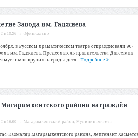
етие Завода им. Гаджиева
2 в 18:36
в:
Официально
ноября, в Русском драматическом театре отпраздновали 90-
ода им. Гаджиева. Председатель правительства Дагестана
лмуслимов вручил награды деся...
Подробнее
р Магарамкентского района награждён
2 в 16:00
в:
Магарамкентский район
,
Муниципалитеты
тас-Казмаляр Магарамкентского района, лейтенант Хасмето