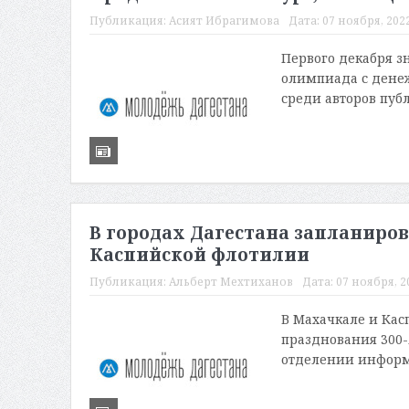
Публикация:
Асият Ибрагимова
Дата:
07 ноября, 2022
Первого декабря з
олимпиада с денеж
среди авторов пуб
В городах Дагестана запланиро
Каспийской флотилии
Публикация:
Альберт Мехтиханов
Дата:
07 ноября, 20
В Махачкале и Кас
празднования 300-
отделении информа