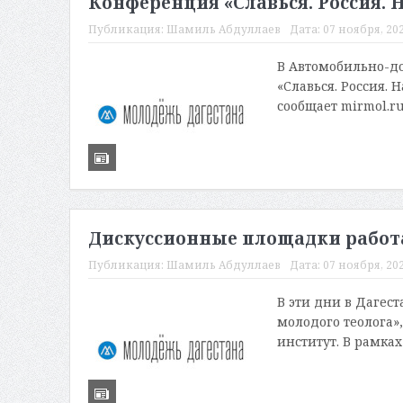
Конференция «Славься. Россия. 
Публикация:
Шамиль Абдуллаев
Дата:
07 ноября, 202
В Автомобильно-д
«Славься. Россия.
сообщает mirmol.ru
Дискуссионные площадки работ
Публикация:
Шамиль Абдуллаев
Дата:
07 ноября, 202
В эти дни в Даге
молодого теолога»
институт. В рамках