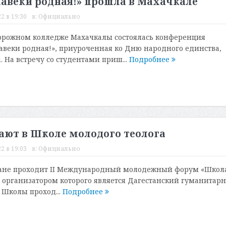
Навеки родная!» прошла в Махачкале
2 в 19:30
в:
Официально
орожном колледже Махачкалы состоялась конференция
 Навеки родная!», приуроченная ко Дню народного единства,
. На встречу со студентами приш...
Подробнее
ают в Школе молодого теолога
2 в 19:03
в:
Официально
стане проходит II Международный молодежный форум «Школ
, организатором которого является Дагестанский гуманитар
 Школы проход...
Подробнее