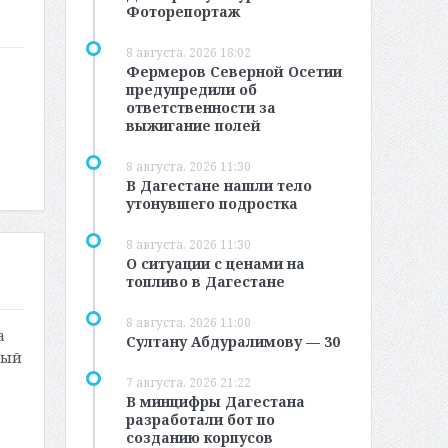
Фоторепортаж
8 августа, 2026 18:02
Фермеров Северной Осетии
предупредили об
ответственности за
выжигание полей
8 августа, 2026 11:30
В Дагестане нашли тело
утонувшего подростка
8 августа, 2026 11:30
О ситуации с ценами на
топливо в Дагестане
8 августа, 2026 11:00
а
Султану Абдуралимову — 30
ный
7 августа, 2026 21:22
В минцифры Дагестана
разработали бот по
созданию корпусов