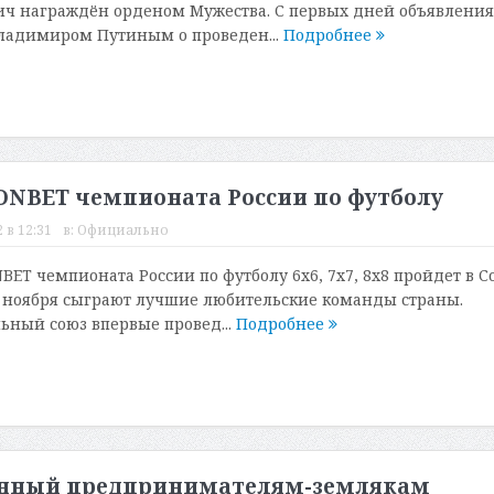
ич награждён орденом Мужества. С первых дней объявления
ладимиром Путиным о проведен...
Подробнее
ONBET чемпионата России по футболу
 в 12:31
в:
Официально
ET чемпионата России по футболу 6х6, 7х7, 8х8 пройдет в С
 7 ноября сыграют лучшие любительские команды страны.
ьный союз впервые провед...
Подробнее
щенный предпринимателям-землякам