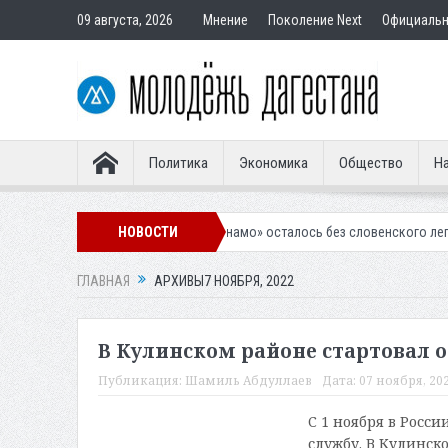
09 августа, 2026
Мнение
Поколение Next
Официаль
Политика
Экономика
Общество
На
Махачкалинское «Динамо» осталось без словенского легионера
НОВОСТИ
Вы
ГЛАВНАЯ
АРХИВЫ7 НОЯБРЯ, 2022
В Кулинском районе стартовал 
Публикация:
Шамиль Абдуллаев
Дата:
07 ноября, 202
С 1 ноября в Росс
службу. В Кулинск