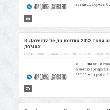
военной службе. Ос
В Дагестане до конца 2022 года
домах
Публикация:
Шамиль Абдуллаев
Дата:
07 ноября, 202
До конца этого го
многоквартирных д
586,92 млн рублей.