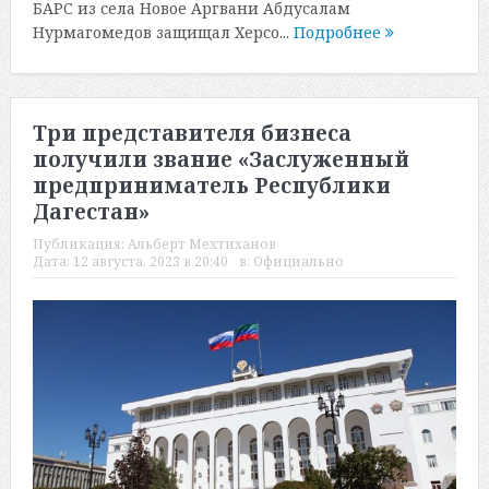
БАРС из села Новое Аргвани Абдусалам
Нурмагомедов защищал Херсо...
Подробнее
Три представителя бизнеса
получили звание «Заслуженный
предприниматель Республики
Дагестан»
Публикация:
Альберт Мехтиханов
Дата:
12 августа, 2023 в 20:40
в:
Официально