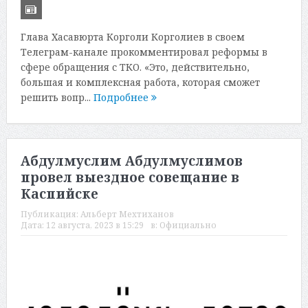
Глава Хасавюрта Корголи Корголиев в своем
Телеграм-канале прокомментировал реформы в
сфере обращения с ТКО. «Это, действительно,
большая и комплексная работа, которая сможет
решить вопр...
Подробнее
Абдулмуслим Абдулмуслимов
провел выездное совещание в
Каспийске
Публикация:
Альберт Мехтиханов
Дата:
12 августа, 2023 в 15:29
в:
Официально