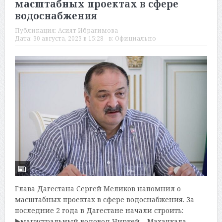
масштабных проектах в сфере
водоснабжения
Публикация:
Асият Ибрагимова
Дата:
30 августа, 2023 в 15:28
в:
Официально
Глава Дагестана Сергей Меликов напомнил о
масштабных проектах в сфере водоснабжения. За
последние 2 года в Дагестане начали строить:
▶️магистральный водовод Чиркей – Махачкала...