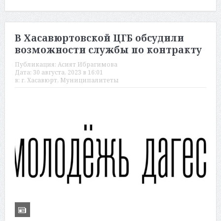
В Хасавюртовской ЦГБ обсудили
возможности службы по контракту
Публикация:
Асият Ибрагимова
Дата:
30 августа, 2023 в 16:01
в:
г. Хасавюрт
,
Муниципалитеты