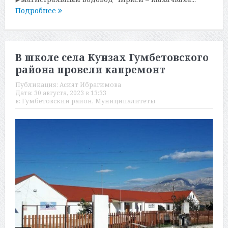
Подробнее
В школе села Кунзах Гумбетовского
района провели капремонт
Публикация:
Асият Ибрагимова
Дата:
30 августа, 2023 в 13:33
в:
Гумбетовский район
,
Муниципалитеты