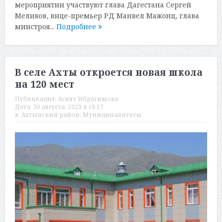
мероприятии участвуют глава Дагестана Сергей
Меликов, вице-премьер РД Манвел Мажонц, глава
минстроя...
Подробнее
В селе Ахты откроется новая школа
на 120 мест
Публикация:
Асият Ибрагимова
Дата:
30 августа, 2023 в 18:17
в:
Ахтынский район
,
Муниципалитеты