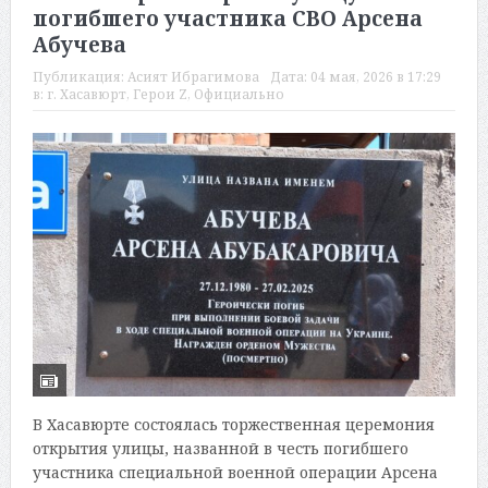
погибшего участника СВО Арсена
Абучева
Публикация:
Асият Ибрагимова
Дата:
04 мая, 2026 в 17:29
в:
г. Хасавюрт
,
Герои Z
,
Официально
В Хасавюрте состоялась торжественная церемония
открытия улицы, названной в честь погибшего
участника специальной военной операции Арсена