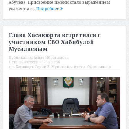
Абучева. Присвоение имени стало выражением
уважения к...
Подробнее
Глава Хасавюрта встретился с
участником СВО Хабибулой
Мусалаевым
Публикация:
Асият Ибрагимова
Дата:
18 августа, 2025 в 11:38
в:
г. Хасавюрт
,
Герои Z
,
Муниципалитеты
,
Официально