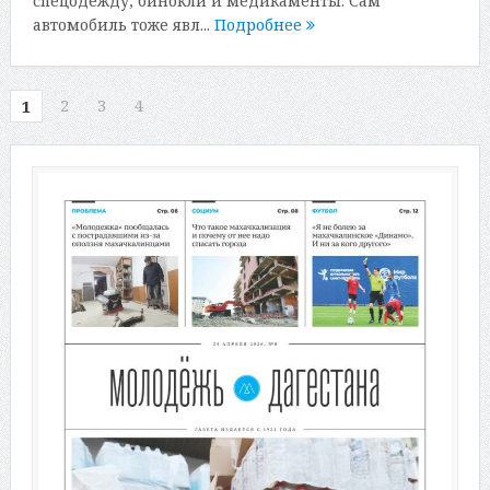
спецодежду, бинокли и медикаменты. Сам
автомобиль тоже явл...
Подробнее
2
3
4
1