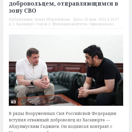
добровольцем, отправляющимся в
зону СВО
Публикация:
Асият Ибрагимова
Дата:
26 мая, 2025 в 16:57
в:
г. Хасавюрт
,
Герои Z
,
Муниципалитеты
,
Официально
В ряды Вооруженных Сил Российской Федерации
вступил отважный доброволец из Хасавюрта —
Абдулмуслим Гаджиев. Он подписал контракт с