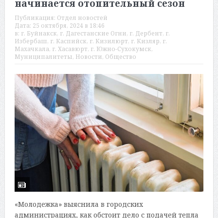
начинается отопительный сезон
Публикация:
Отдел новостей
Дата:
25 октября, 2024 в 18:46
в:
г. Буйнакск
,
г. Дагестанские Огни
,
г. Дербент
,
г.
Избербаш
,
г. Каспийск
,
г. Кизилюрт
,
г. Кизляр
,
г.
Махачкала
,
г. Хасавюрт
,
г. Южно-Сухокумск
,
Муниципалитеты
,
Новости
,
Общество
«Молодежка» выяснила в городских
администрациях, как обстоит дело с подачей тепла