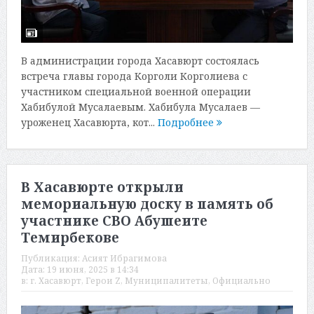
В администрации города Хасавюрт состоялась
встреча главы города Корголи Корголиева с
участником специальной военной операции
Хабибулой Мусалаевым. Хабибула Мусалаев —
уроженец Хасавюрта, кот...
Подробнее
В Хасавюрте открыли
мемориальную доску в память об
участнике СВО Абушеите
Темирбекове
Публикация:
Асият Ибрагимова
Дата:
19 июня, 2025 в 14:34
в:
г. Хасавюрт
,
Герои Z
,
Муниципалитеты
,
Официально