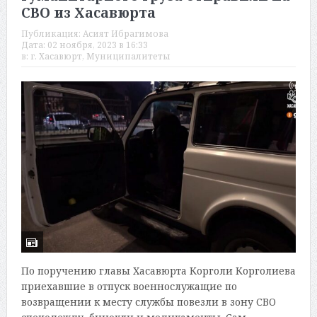
СВО из Хасавюрта
Публикация:
Асият Ибрагимова
Дата:
02 ноября, 2023 в 16:33
в:
г. Хасавюрт
,
Муниципалитеты
По поручению главы Хасавюрта Корголи Корголиева
приехавшие в отпуск военнослужащие по
возвращении к месту службы повезли в зону СВО