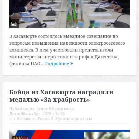
В Хасавюрте состоялось выездное совещание по
вопросам повышения надежности электросетевого
комплекса. В нем участвовали представители
министерства энергетики и тарифов Дагестана,
филиала ПАО...
Подробнее
Бойца из Хасавюрта наградили
медалью «За храбрость»
Публикация:
Асият Ибрагимова
Дата:
08 ноября, 2023 в 10:58
в:
г. Хасавюрт
,
Герои Z
,
Муниципалитеты