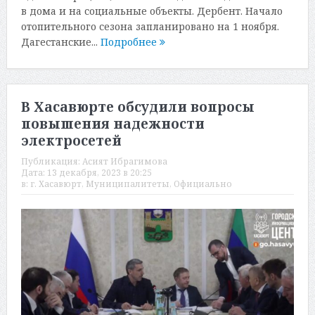
в дома и на социальные объекты. Дербент. Начало
отопительного сезона запланировано на 1 ноября.
Дагестанские...
Подробнее
В Хасавюрте обсудили вопросы
повышения надежности
электросетей
Публикация:
Асият Ибрагимова
Дата:
13 декабря, 2023 в 20:25
в:
г. Хасавюрт
,
Муниципалитеты
,
Официально