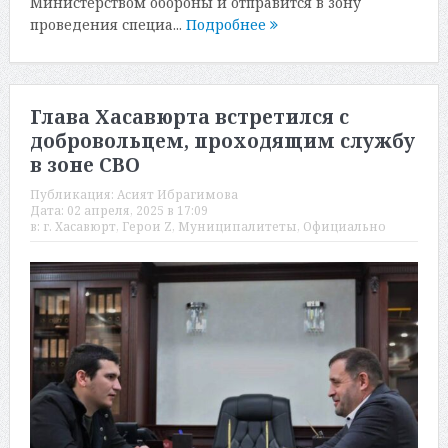
Министерством обороны и отправится в зону
проведения специа...
Подробнее
Глава Хасавюрта встретился с
добровольцем, проходящим службу
в зоне СВО
Публикация:
Асият Ибрагимова
Дата:
02 апреля, 2025 в 17:09
в:
г. Хасавюрт
,
Герои Z
,
Муниципалитеты
,
Официально