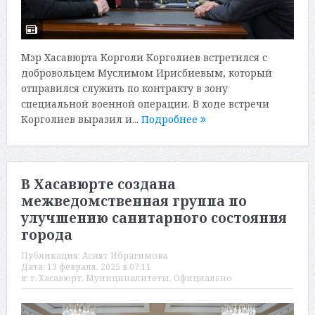
Мэр Хасавюрта Корголи Корголиев встретился с
добровольцем Муслимом Ирисбиевым, который
отправился служить по контракту в зону
специальной военной операции. В ходе встречи
Корголиев выразил и...
Подробнее
В Хасавюрте создана
межведомственная группа по
улучшению санитарного состояния
города
Публикация:
Асият Ибрагимова
Дата:
13 февраля, 2025 в 07:11
в:
г. Хасавюрт
,
Муниципалитеты
,
Официально