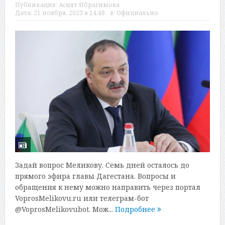
Публикация:
Асият Ибрагимова
Дата:
21 ноября, 2023 в 14:48
в:
Официально
Задай вопрос Меликову. Семь дней осталось до
прямого эфира главы Дагестана. Вопросы и
обращения к нему можно направить через портал
VoprosMelikovu.ru или телеграм-бот
@VoprosMelikovubot. Мож...
Подробнее