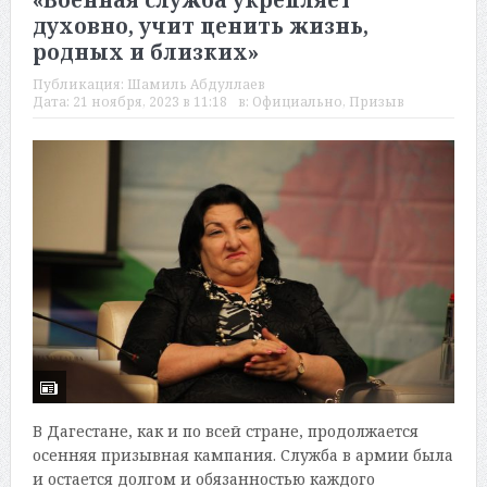
«Военная служба укрепляет
духовно, учит ценить жизнь,
родных и близких»
Публикация:
Шамиль Абдуллаев
Дата:
21 ноября, 2023 в 11:18
в:
Официально
,
Призыв
В Дагестане, как и по всей стране, продолжается
осенняя призывная кампания. Служба в армии была
и остается долгом и обязанностью каждого