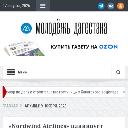
07 августа, 2026
Меню
 делу о строительстве гостиницы у Ханагского водопада
Власти Мах
ГЛАВНАЯ
АРХИВЫ19 НОЯБРЯ, 2023
«Nordwind Airlines» планирует