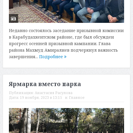
Недавно состоялось заседание призывной комиссии
в Карабудахкентском районе, где был обсужден
прогресс осенней призывной кампании. Глава
района Махмуд Амиралиев подчеркнул важность
завершения...
Подробнее
Ярмарка вместо парка
Публикация:
Анастасия Расулова
Дата:
19 ноября, 2023 в 13:15
в:
Главное