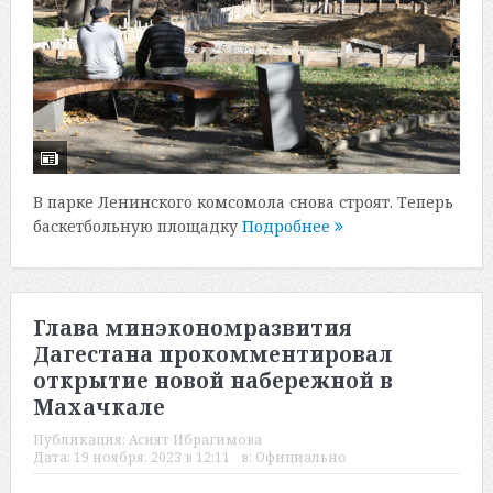
В парке Ленинского комсомола снова строят. Теперь
баскетбольную площадку
Подробнее
Глава минэкономразвития
Дагестана прокомментировал
открытие новой набережной в
Махачкале
Публикация:
Асият Ибрагимова
Дата:
19 ноября, 2023 в 12:11
в:
Официально