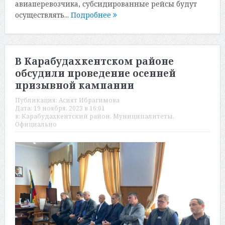
авиаперевозчика, субсидированные рейсы будут
осуществлять...
Подробнее
В Карабудахкентском районе
обсудили проведение осенней
призывной кампании
Публикация:
Асият Ибрагимова
Дата:
19 ноября, 2023 в 16:01
в:
Карабудахкентский район
,
Муниципалитеты
,
Официально