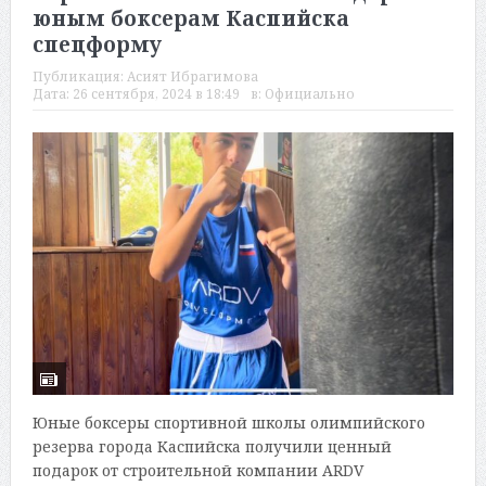
юным боксерам Каспийска
спецформу
Публикация:
Асият Ибрагимова
Дата:
26 сентября, 2024 в 18:49
в:
Официально
Юные боксеры спортивной школы олимпийского
резерва города Каспийска получили ценный
подарок от строительной компании ARDV