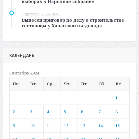
выборах в Народное собрание
7 августа, 2026 18:05
Вынесен приговор по делу о строительстве
гостиницы у Ханагского водопада
КАЛЕНДАРЬ
Сентябрь 2024
Пн
Вт
Ср
Чт
Пт
Сб
Вс
1
2
3
4
5
6
7
8
9
10
11
12
13
14
15