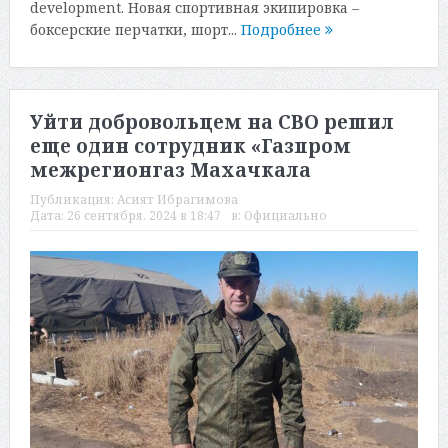
development. Новая спортивная экипировка –
боксерские перчатки, шорт...
Подробнее
Уйти добровольцем на СВО решил
еще один сотрудник «Газпром
межрегионгаз Махачкала
Публикация:
Асият Ибрагимова
Дата:
26 сентября, 2024 в 18:47
в:
Официально