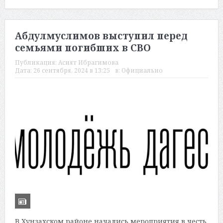
Абдулмуслимов выступил перед
семьями погибших в СВО
Публикация:
Асият Ибрагимова
Дата:
26 сентября, 2024 в 13:25
в:
Официально
В Хунзахском районе начались мероприятия в честь