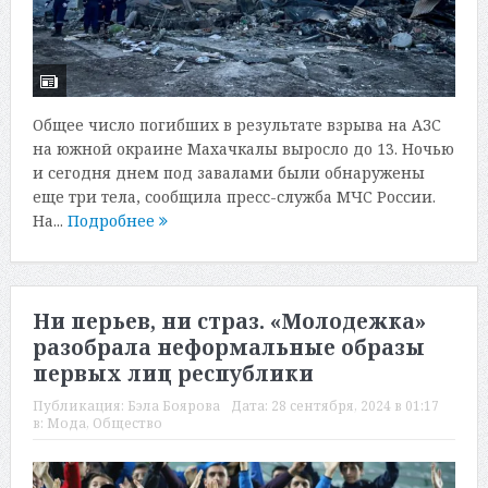
Общее число погибших в результате взрыва на АЗС
на южной окраине Махачкалы выросло до 13. Ночью
и сегодня днем под завалами были обнаружены
еще три тела, сообщила пресс-служба МЧС России.
На...
Подробнее
Ни перьев, ни страз. «Молодежка»
разобрала неформальные образы
первых лиц республики
Публикация:
Бэла Боярова
Дата:
28 сентября, 2024 в 01:17
в:
Мода
,
Общество