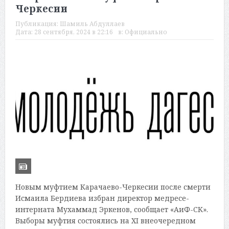
Черкесии
Публикация:
Шамиль Абдуллаев
Дата:
28 сентября, 2024 в 22:16
в:
Официально
Новым муфтием Карачаево-Черкесии после смерти
Исмаила Бердиева избран директор медресе-
интерната Мухаммад Эркенов, сообщает «АиФ-СК».
Выборы муфтия состоялись на XI внеочередном