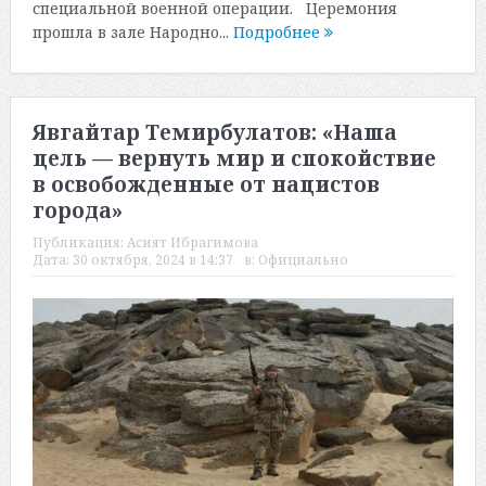
специальной военной операции. Церемония
прошла в зале Народно...
Подробнее
Явгайтар Темирбулатов: «Наша
цель — вернуть мир и спокойствие
в освобожденные от нацистов
города»
Публикация:
Асият Ибрагимова
Дата:
30 октября, 2024 в 14:37
в:
Официально