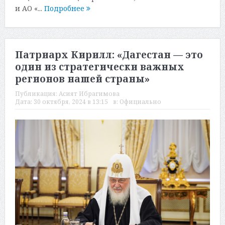
и АО «...
Подробнее
Патриарх Кирилл: «Дагестан — это
один из стратегически важных
регионов нашей страны»
Публикация:
Асият Ибрагимова
Дата:
30 октября, 2024 в 13:15
в:
Официально