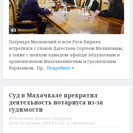
Патриарх Московский и всея Руси Кирилл
встретился с главой Дагестана Сергеем Меликовым,
а также с шейхом Ахмадом-афанди Абдулаевым и
архиепископом Махачкалинским и Грозненским
Варлаамом. Пр...
Подробнее
Суд в Махачкале прекратил
деятельность нотариуса из-за
судимости
Публикация:
Шамиль Абдуллаев
Дата:
30 октября, 2024 в 12:22
в:
Официально