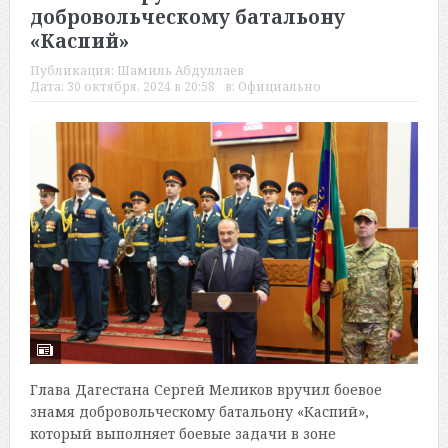
добровольческому батальону
«Каспий»
Публикация:
Шамиль Абдуллаев
Дата:
30 октября, 2024 в 20:58
в:
Официально
Глава Дагестана Сергей Меликов вручил боевое
знамя добровольческому батальону «Каспий»,
который выполняет боевые задачи в зоне