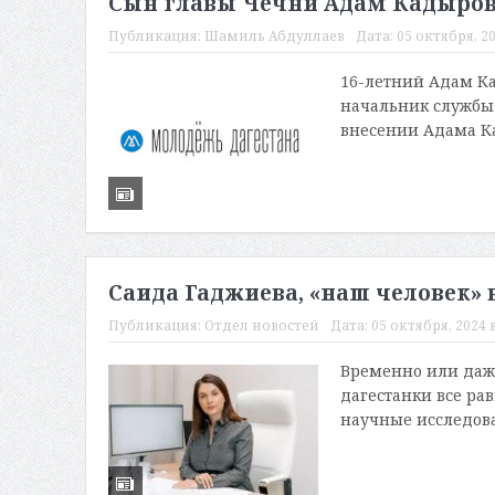
Сын главы Чечни Адам Кадыров 
Публикация:
Шамиль Абдуллаев
Дата:
05 октября, 20
16-летний Адам Ка
начальник службы 
внесении Адама Ка
Саида Гаджиева, «наш человек»
Публикация:
Отдел новостей
Дата:
05 октября, 2024 в
Временно или даже
дагестанки все рав
научные исследова