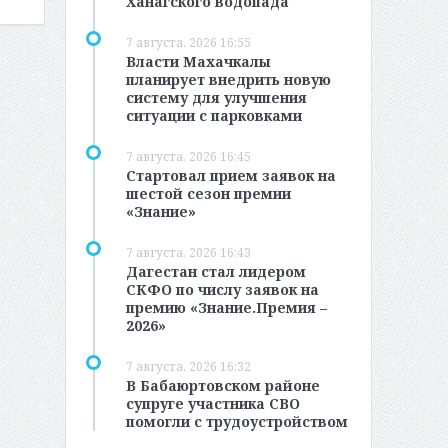
Ханагского водопада
7 августа, 2026 16:55
Власти Махачкалы
планирует внедрить новую
систему для улучшения
ситуации с парковками
7 августа, 2026 16:45
Стартовал прием заявок на
шестой сезон премии
«Знание»
7 августа, 2026 16:43
Дагестан стал лидером
СКФО по числу заявок на
премию «Знание.Премия –
2026»
7 августа, 2026 16:32
В Бабаюртовском районе
супруге участника СВО
помогли с трудоустройством