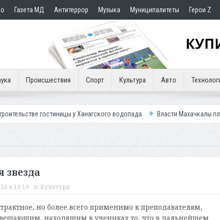
но
Газета МД
Антитеррор
Музыка
Муниципалитеты
Герои Z
ука
Происшествия
Спорт
Культура
Авто
Технолог
 гостиницы у Ханагского водопада
Власти Махачкалы планирует внедр
я звезда
24 в 19:19
в:
Культура
страктное, но более всего применимо к преподавателям,
вещающим, находящим в учениках то, что в дальнейшем