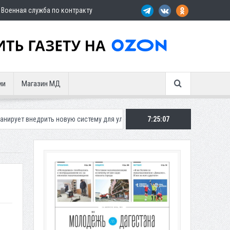
Военная служба по контракту
ии
Магазин МД
ить новую систему для улучшения ситуации с парковками
7:25:08
Махачкалин