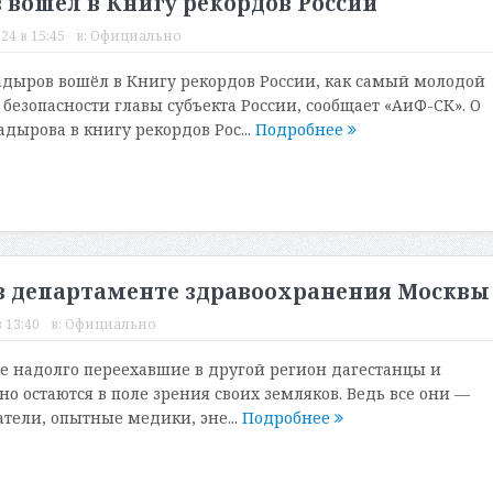
вошёл в Книгу рекордов России
24 в 15:45
в:
Официально
дыров вошёл в Книгу рекордов России, как самый молодой
безопасности главы субъекта России, сообщает «АиФ-СК». О
дырова в книгу рекордов Рос...
Подробнее
 в департаменте здравоохранения Москвы
 13:40
в:
Официально
 надолго переехавшие в другой регион дагестанцы и
но остаются в поле зрения своих земляков. Ведь все они —
тели, опытные медики, эне...
Подробнее