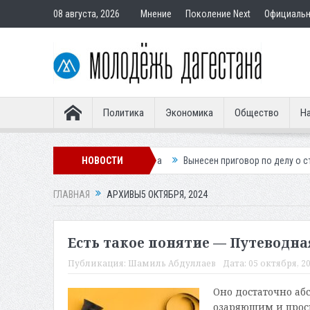
08 августа, 2026
Мнение
Поколение Next
Официаль
Политика
Экономика
Общество
На
з словенского легионера
НОВОСТИ
Вынесен приговор по делу о строительстве
ГЛАВНАЯ
АРХИВЫ5 ОКТЯБРЯ, 2024
Есть такое понятие — Путеводна
Публикация:
Шамиль Абдуллаев
Дата:
05 октября, 20
Оно достаточно аб
озаряющим и прос