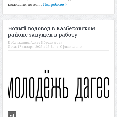
комиссии по воп...
Подробнее
Новый водовод в Казбековском
районе запущен в работу
Публикация:
Асият Ибрагимова
Дата:
17 января, 2025 в 15:51
в:
Официально