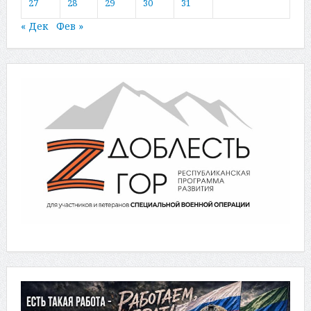
27
28
29
30
31
« Дек
Фев »