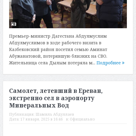
Премьер-министр Дагестана Абдулмуслим
Абдулмуслимов в ходе рабочего визита в
Казбековский район посетил семью Аминат
Абужанатовой, потерявшую близких на СВО.
Жительница села Дылым потеряла м...
Подробнее
Самолет, летевший в Ереван,
экстренно сел в аэропорту
Минеральных Вод
Публикация:
Шамиль Абдуллаев
Дата:
17 января, 2025 в 16:46
в:
Официально