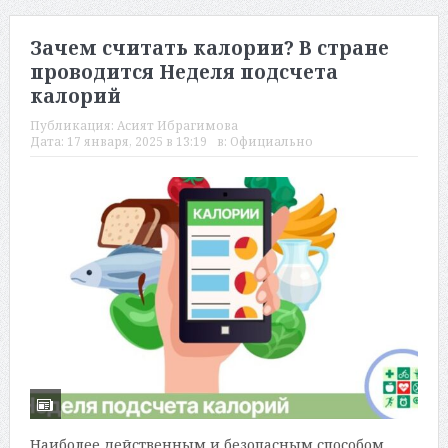
Зачем считать калории? В стране
проводится Неделя подсчета
калорий
Публикация:
Асият Ибрагимова
Дата:
17 января, 2025 в 13:19
в:
Официально
Наиболее действенным и безопасным способом