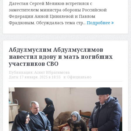
Дагестан Сергей Меликов встретился с
заместителем министра обороны Российской
Федерации Анной Цивилевой и Павлом
Фрадковым. Обсуждалась тема стр...
Подробнее
Абдулмуслим Абдулмуслимов
навестил вдову и мать погибших
участников СВО
Публикация:
Асият Ибрагимова
Дата:
17 января, 2025 в 18:55
в:
Официально