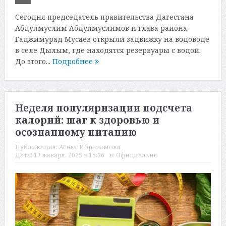
Сегодня председатель правительства Дагестана
Абдулмуслим Абдулмуслимов и глава района
Гаджимурад Мусаев открыли задвижку на водоводе
в селе Дылым, где находятся резервуары с водой.
До этого...
Подробнее
Неделя популяризации подсчета
калорий: шаг к здоровью и
осознанному питанию
Публикация:
Асият Ибрагимова
Дата:
17 января, 2025 в 15:36
в:
Официально