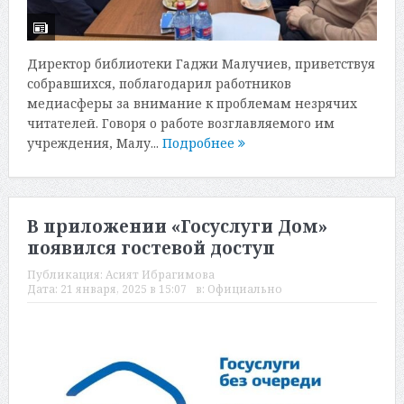
Директор библиотеки Гаджи Малучиев, приветствуя
собравшихся, поблагодарил работников
медиасферы за внимание к проблемам незрячих
читателей. Говоря о работе возглавляемого им
учреждения, Малу...
Подробнее
В приложении «Госуслуги Дом»
появился гостевой доступ
Публикация:
Асият Ибрагимова
Дата:
21 января, 2025 в 15:07
в:
Официально