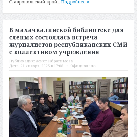
Ставропольский край...
Подробнее
В махачкалинской библиотеке для
слепых состоялась встреча
журналистов республиканских СМИ
с коллективом учреждения
Публикация:
Асият Ибрагимова
Дата:
21 января, 2025 в 17:08
в:
Официально