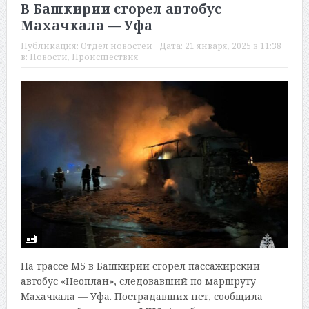
В Башкирии сгорел автобус
Махачкала — Уфа
Публикация:
Отдел новостей
Дата:
21 января, 2025 в 11:38
в:
Новости
,
Происшествия
На трассе М5 в Башкирии сгорел пассажирский
автобус «Неоплан», следовавший по маршруту
Махачкала — Уфа. Пострадавших нет, сообщила