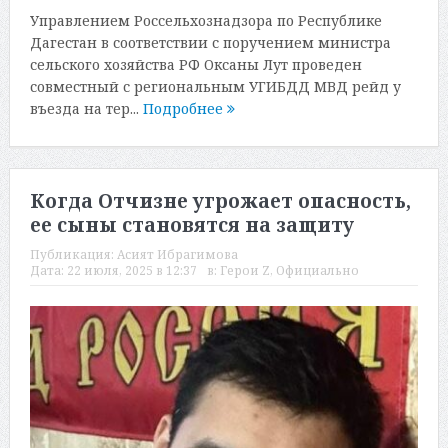
Управлением Россельхознадзора по Республике
Дагестан в соответствии с поручением министра
сельского хозяйства РФ Оксаны Лут проведен
совместный с региональным УГИБДД МВД рейд у
въезда на тер...
Подробнее
Когда Отчизне угрожает опасность,
ее сыны становятся на защиту
Публикация:
Асият Ибрагимова
Дата:
22 июля, 2025 в 12:37
в:
Герои Z
,
Официально