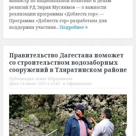
Министр по национальной политике и делам
религий РД Энрик Муслимов — о важности
реализации программы «Доблесть гор»: —
Программа «Доблесть гор» разработана для
поддержки участник...
Подробнее
Правительство Дагестана поможет
со строительством водозаборных
сооружений в Тляратинском районе
Публикация:
Асият Ибрагимова
Дата:
24 июля, 2025 в 15:42
в:
Официально