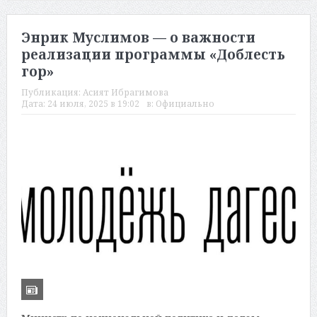
Энрик Муслимов — о важности
реализации программы «Доблесть
гор»
Публикация:
Асият Ибрагимова
Дата:
24 июля, 2025 в 19:02
в:
Официально