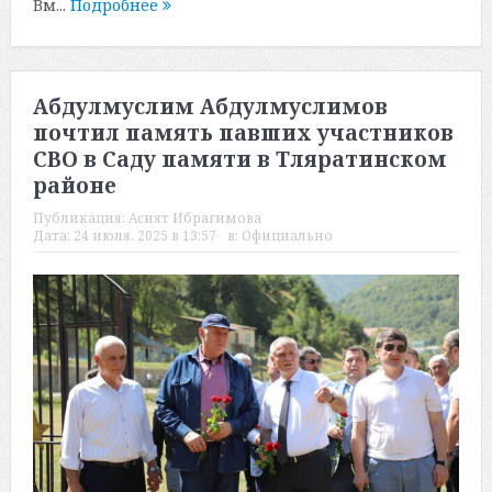
Вм...
Подробнее
Абдулмуслим Абдулмуслимов
почтил память павших участников
СВО в Саду памяти в Тляратинском
районе
Публикация:
Асият Ибрагимова
Дата:
24 июля, 2025 в 13:57
в:
Официально