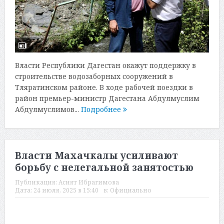
Власти Республики Дагестан окажут поддержку в
строительстве водозаборных сооружений в
Тляратинском районе. В ходе рабочей поездки в
район премьер-министр Дагестана Абдулмуслим
Абдулмуслимов...
Подробнее
Власти Махачкалы усиливают
борьбу с нелегальной занятостью
Публикация:
Асият Ибрагимова
Дата:
24 июля, 2025 в 15:40
в:
Официально