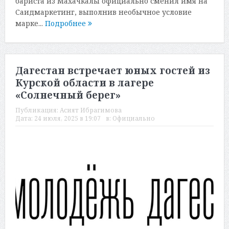
бариста из Махачкалы официально сменил имя на
Саидмаркетинг, выполнив необычное условие
марке...
Подробнее
Дагестан встречает юных гостей из
Курской области в лагере
«Солнечный берег»
Публикация:
Асият Ибрагимова
Дата:
24 июля, 2025 в 19:07
в:
Официально