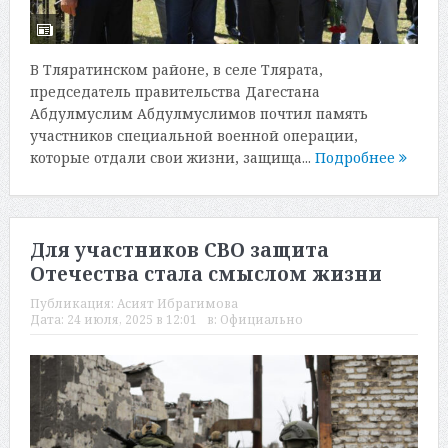
В Тляратинском районе, в селе Тлярата,
председатель правительства Дагестана
Абдулмуслим Абдулмуслимов почтил память
участников специальной военной операции,
которые отдали свои жизни, защища...
Подробнее
Для участников СВО защита
Отечества стала смыслом жизни
Публикация:
Асият Ибрагимова
Дата:
24 июля, 2025 в 12:01
в:
Официально