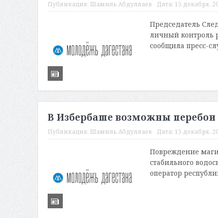
Публикация:
Шамиль Абдуллаев
Дата:
15 декабря, 20
Председатель След
личный контроль р
сообщила пресс-слу
В Избербаше возможны перебои с
Публикация:
Шамиль Абдуллаев
Дата:
15 декабря, 20
Повреждение магис
стабильного водос
оператор республи