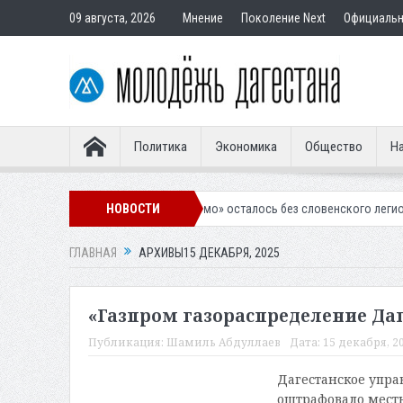
09 августа, 2026
Мнение
Поколение Next
Официаль
Политика
Экономика
Общество
На
ахачкалинское «Динамо» осталось без словенского легионера
НОВОСТИ
Выне
ГЛАВНАЯ
АРХИВЫ15 ДЕКАБРЯ, 2025
«Газпром газораспределение Даг
Публикация:
Шамиль Абдуллаев
Дата:
15 декабря, 20
Дагестанское упр
оштрафовало местн