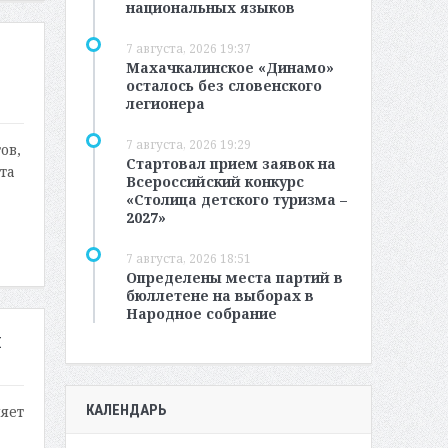
национальных языков
7 августа, 2026 19:37
Махачкалинское «Динамо»
осталось без словенского
легионера
7 августа, 2026 19:29
ов,
Стартовал прием заявок на
та
Всероссийский конкурс
«Столица детского туризма –
2027»
7 августа, 2026 18:51
Определены места партий в
бюллетене на выборах в
Народное собрание
и
КАЛЕНДАРЬ
яет