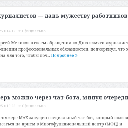
журналистов — дань мужеству работников
5 в 14:12
в:
Официально
ергей Меликов в своем обращении ко Дню памяти журналист
лнении профессиональных обязанностей, подчеркнул, что э
а для того, чтобы поч...
Подробнее
ерь можно через чат-бота, минуя очеред
5 в 13:28
в:
Официально
сенджере MAX запущен специальный чат-бот, который позвол
исаться на прием в Многофункциональный центр (МФЦ) и