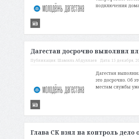
подключения дома 
Дагестан досрочно выполнил пл
Публикация:
Шамиль Абдуллаев
Дата:
15 декабря, 20
Дагестан выполнил
это досрочно. Об 
местам службы уже
Глава СК взял на контроль дело