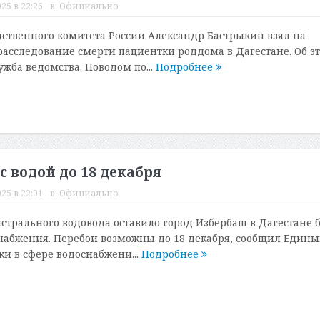
25 в 22:26
в:
Официально
ственного комитета России Александр Бастрыкин взял на
асследование смерти пациентки роддома в Дагестане. Об э
жба ведомства. Поводом по...
Подробнее
 водой до 18 декабря
25 в 22:01
в:
Официально
трального водовода оставило город Избербаш в Дагестане б
набжения. Перебои возможны до 18 декабря, сообщил Един
ки в сфере водоснабжени...
Подробнее