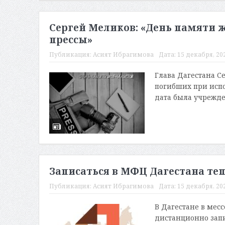
Сергей Меликов: «День памяти 
прессы»
Публикация:
Асият Ибрагимова
Дата:
15 декабря, 202
Глава Дагестана С
погибших при испо
дата была учрежден
Записаться в МФЦ Дагестана теп
Публикация:
Асият Ибрагимова
Дата:
15 декабря, 202
В Дагестане в мес
дистанционно зап