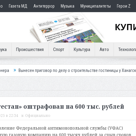
но
Газета МД
Антитеррор
Музыка
Муниципалитеты
Герои Z
ука
Происшествия
Спорт
Культура
Авто
Технолог
сен приговор по делу о строительстве гостиницы у Ханагского водопада
естан» оштрафован на 600 тыс. рублей
25 в 22:34
в:
Официально
авление Федеральной антимонопольной службы (УФАС)
ую газовую компанию на 600 тысяч рублей за срыв сроков