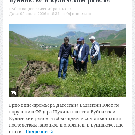
Буйнакске и Кулинском районе
Публикация:
Асият Ибрагимова
Дата:
03 июля, 2026 в 18:38
в:
Официально
Врио вице-премьера Дагестана Валентин Клок по
поручению Фёдора Щукина посетил Буйнакск и
Кулинский район, чтобы оценить ход ликвидации
последствий паводков и оползней. В Буйнакске, где
стихи...
Подробнее