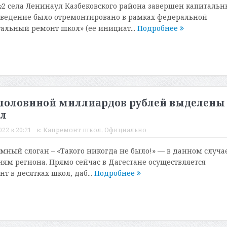
2 села Ленинаул Казбековского района завершен капиталь
аведение было отремонтировано в рамках федеральной
льный ремонт школ» (ее инициат...
Подробнее
 с половиной миллиардов рублей выделены
ол
022 в 20:21
в:
Капремонт школ
,
Официально
ный слоган – «Такого никогда не было!» — в данном случа
иям региона. Прямо сейчас в Дагестане осуществляется
 в десятках школ, даб...
Подробнее