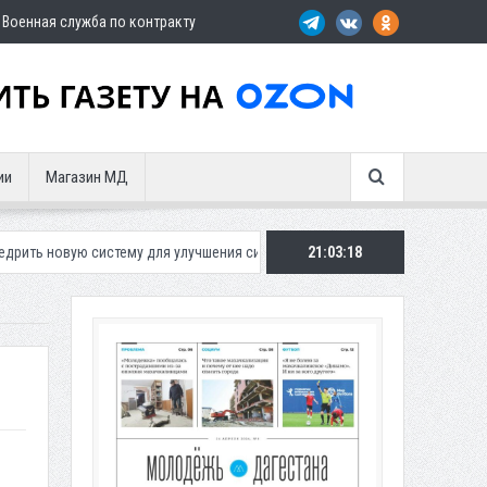
Военная служба по контракту
ии
Магазин МД
стему для улучшения ситуации с парковками
21:03:20
Махачкалинское «Динамо