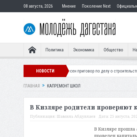
08 августа, 2026
Мнение
Поколение Next
Официаль
Политика
Экономика
Общество
На
 легионера
Вынесен приговор по делу о строительстве гостиницы у 
НОВОСТИ
ГЛАВНАЯ
КАПРЕМОНТ ШКОЛ
В Кизляре родители проверяют 
Публикация:
Шамиль Абдуллаев
Дата:
25 августа, 202
В Кизляре прошла 
проведен капитал