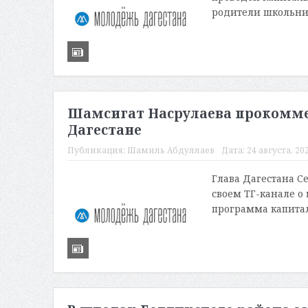
родители школьник
Шамсигат Насрулаева прокомме
Дагестане
Публикация:
Шамиль Абдуллаев
Дата:
24 августа, 202
Глава Дагестана С
своем ТГ-канале о
программа капитал