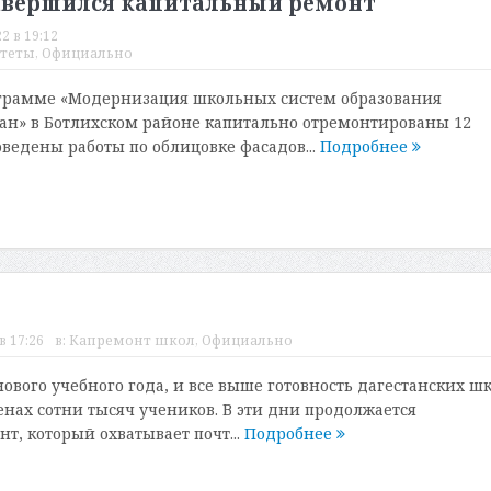
завершился капитальный ремонт
2 в 19:12
теты
,
Официально
ограмме «Модернизация школьных систем образования
ан» в Ботлихском районе капитально отремонтированы 12
оведены работы по облицовке фасадов...
Подробнее
в 17:26
в:
Капремонт школ
,
Официально
ового учебного года, и все выше готовность дагестанских ш
енах сотни тысяч учеников. В эти дни продолжается
т, который охватывает почт...
Подробнее