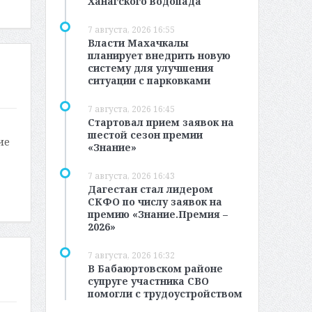
Ханагского водопада
7 августа, 2026 16:55
Власти Махачкалы
планирует внедрить новую
систему для улучшения
ситуации с парковками
7 августа, 2026 16:45
Стартовал прием заявок на
шестой сезон премии
ие
«Знание»
7 августа, 2026 16:43
Дагестан стал лидером
СКФО по числу заявок на
премию «Знание.Премия –
2026»
7 августа, 2026 16:32
В Бабаюртовском районе
супруге участника СВО
помогли с трудоустройством