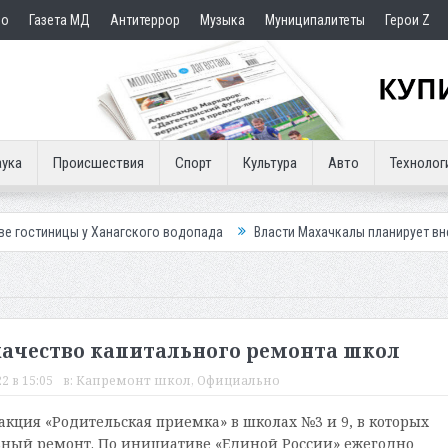
но
Газета МД
Антитеррор
Музыка
Муниципалитеты
Герои Z
ука
Происшествия
Спорт
Культура
Авто
Технолог
Ханагского водопада
Власти Махачкалы планирует внедрить новую си
качество капитального ремонта школ
2 в 15:05
в:
Капремонт школ
,
Официально
акция «Родительская приемка» в школах №3 и 9, в которых
ьный ремонт. По инициативе «Единой России» ежегодно