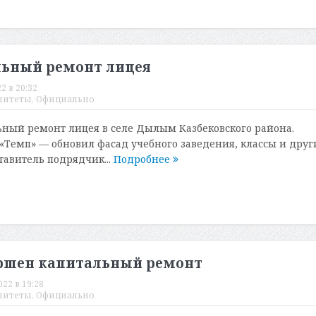
льный ремонт лицея
2 в 20:32
литеты
,
Официально
ный ремонт лицея в селе Дылым Казбековского района.
Темп» — обновил фасад учебного заведения, классы и друг
авитель подрядчик...
Подробнее
ершен капитальный ремонт
022 в 19:28
литеты
,
Официально