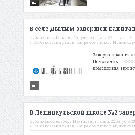
В селе Дылым завершен капита
Публикация:
Шамиль Абдуллаев
Дата:
22 августа, 202
в:
Казбековский район
,
Капремонт школ
,
Муниципа
Завершен капиталь
Подрядчик — ООО «
помещения. Предст
В Ленинаульской школе №2 зав
Публикация:
Альберт Мехтиханов
Дата:
22 августа, 2
в:
Казбековский район
,
Капремонт школ
,
Муниципа