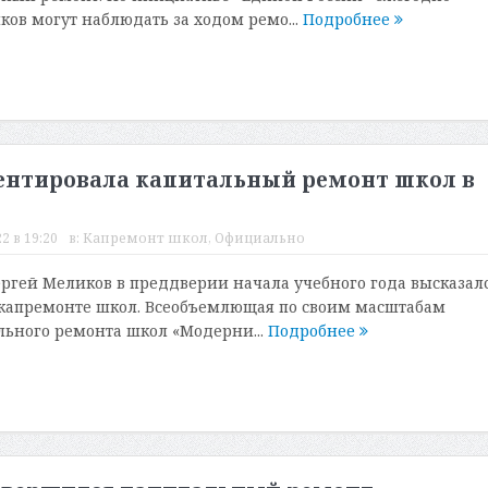
ов могут наблюдать за ходом ремо...
Подробнее
нтировала капитальный ремонт школ в
2 в 19:20
в:
Капремонт школ
,
Официально
ергей Меликов в преддверии начала учебного года высказалс
 капремонте школ. Всеобъемлющая по своим масштабам
ьного ремонта школ «Модерни...
Подробнее