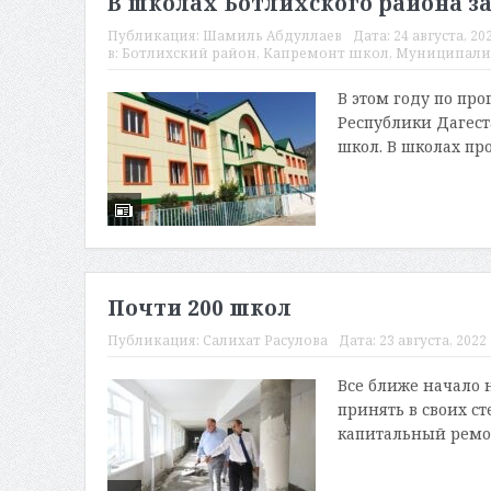
В школах Ботлихского района 
Публикация:
Шамиль Абдуллаев
Дата:
24 августа, 202
в:
Ботлихский район
,
Капремонт школ
,
Муниципали
В этом году по пр
Республики Дагест
школ. В школах пр
Почти 200 школ
Публикация:
Салихат Расулова
Дата:
23 августа, 2022 
Все ближе начало н
принять в своих ст
капитальный ремон