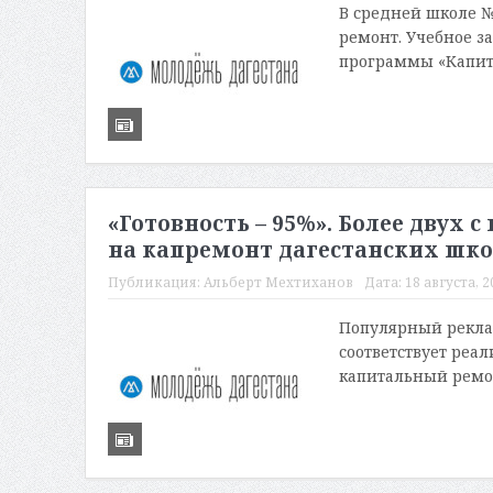
В средней школе №
ремонт. Учебное з
программы «Капита
«Готовность – 95%». Более двух
на капремонт дагестанских шк
Публикация:
Альберт Мехтиханов
Дата:
18 августа, 2
Популярный реклам
соответствует реал
капитальный ремонт