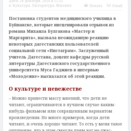
Дата:
28 декабря, 2018 в 11:51
в:
Культура
,
Литература
,
Мнение
Печать
Email
Постановка студентов медицинского училища в
Буйнакске, которые инсценировали отрывок из
романа Михаила Булгакова «Мастер и
Маргарита», вызвала неожиданную реакцию
некоторых дагестанских пользователей
социальной сети «Инстаграм». Заслуженный
учитель Дагестана, доцент кафедры русской
литературы Дагестанского государственного
университета Муса Гаджиев в интервью
«Молодежке» высказался об этой реакции.
О культуре и невежестве
– Можно привести массу мнений, что дети не
читают, ограничиваются в лучшем случае каким-
нибудь фильмом или сокращенным вариантом
произведения. Но много примеров, когда дети
читают, и очень хорошо читают. То есть у меня такое
ощущение, что в этом смысле прям вот не ужас-