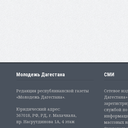
Молодежь Дагестана
СМИ
Редакция республиканской газеты
Сетевое из
«Молодежь Дагестана».
Дагестана» 
зарегистр
Юридический адрес:
службой по
367018, РФ, РД, г. Махачкала,
информаци
пр. Насрутдинова 1А, 4 этаж
массовых 