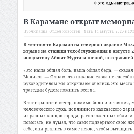
Фото: администрация
В Карамане открыт мемори
Публикация:
Отдел новостей
Дата:
14 августа, 2025 в 13:
В местности Караман на северной окраине Мах
взрыве на станции техобслуживания в августе 
инициативу Айшат Муртазалиевой, потерявшей 
«Это наша общая боль, наша общая беда, — сказа
Меликов. — Я знаю, что никакие слова не способ
руководителям мы открываем обелиск. Это место 
трагедии будем помнить всегда.
В тот страшный вечер, помимо боли и отчаяния,
человеческого духа, подлинного кавказского хара
из разных концов города, расположенных вблизи 
помогать, не думая, что сами подвергают свою жи
себе, они рвались в самое пекло, чтобы вытащить