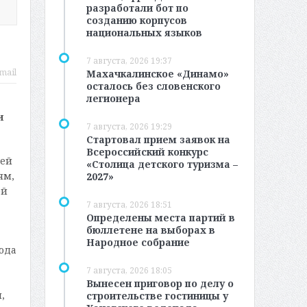
разработали бот по
созданию корпусов
национальных языков
7 августа, 2026 19:37
mail
Махачкалинское «Динамо»
осталось без словенского
легионера
и
7 августа, 2026 19:29
Стартовал прием заявок на
Всероссийский конкурс
гей
«Столица детского туризма –
ям,
2027»
ой
7 августа, 2026 18:51
Определены места партий в
бюллетене на выборах в
Народное собрание
сюда
7 августа, 2026 18:05
Вынесен приговор по делу о
,
строительстве гостиницы у