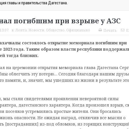
ция главы и правительства Дагестана.
иал погибшим при взрыве у АЗС
13:07
в:
Лента
,
Новости
,
Общество
,
Официально
Печать
E
Махачкалы состоялось открытие мемориала погибшим при
е 2023 года. Таким образом власти республики поддержал
й тогда близких.
азал на церемонии открытия мемориала глава Дагестана Сер
обны облегчить эту потерю… Сегодня благодаря нашим друзь
о памяти, и, значит, мы ушедших из жизни в результате эт
я, мы стали свидетелями проявления невероятной силы
рактера, дагестанского характера. Когда произошел взрыв, 
зи поселков устремились простые жители. Они бросались
 жизнь опасности. Не ожидая наград, отключив все мысли о
ить [пострадавших] из-под обломков, из горящих конструкций