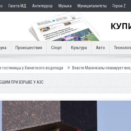
но
Газета МД
Антитеррор
Музыка
Муниципалитеты
Герои Z
ука
Происшествия
Спорт
Культура
Авто
Технолог
ого водопада
Власти Махачкалы планирует внедрить новую систему д
БШИМ ПРИ ВЗРЫВЕ У АЗС