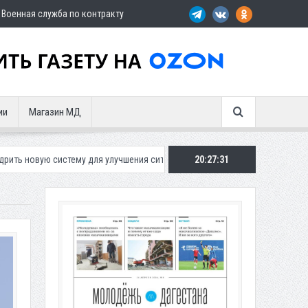
Военная служба по контракту
ии
Магазин МД
ля улучшения ситуации с парковками
Махачкалинское «Динамо» пред
20:27:33