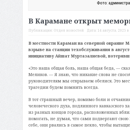
Фото: администра
В Карамане открыт мемор
Публикация:
Отдел новостей
Дата:
14 августа, 2025 в 
В местности Караман на северной окраине 
взрыве на станции техобслуживания в август
инициативу Айшат Муртазалиевой, потерявше
«Это наша общая боль, наша общая беда, — ск
Меликов. — Я знаю, что никакие слова не спос
руководителям мы открываем обелиск. Это мест
трагедии будем помнить всегда.
В тот страшный вечер, помимо боли и отчаяни
человеческого духа, подлинного кавказского ха
из разных концов города, расположенных вбли
помогать, не думая, что сами подвергают свою
себе, они рвались в самое пекло, чтобы вытащ