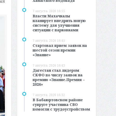
Ханагского водопада
был
7 августа, 2026 16:55
Власти Махачкалы
планирует внедрить новую
систему для улучшения
ситуации с парковками
7 августа, 2026 16:45
Стартовал прием заявок на
шестой сезон премии
«Знание»
7 августа, 2026 16:43
Дагестан стал лидером
СКФО по числу заявок на
премию «Знание.Премия –
2026»
7 августа, 2026 16:32
В Бабаюртовском районе
супруге участника СВО
помогли с трудоустройством