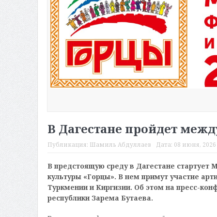
В Дагестане пройдет меж
Публикация:
Шамиль Абдуллаев
Дата:
08 июня, 2026 
В предстоящую среду в Дагестане стартует
культуры «Горцы». В нем примут участие арти
Туркмении и Киргизии. Об этом на пресс-ко
республики Зарема Бутаева.