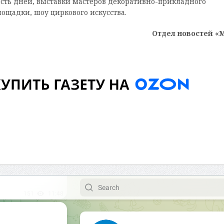
сть дней, выставки мастеров декоративно-прикладного
лощадки, шоу циркового искусства.
Отдел новостей «