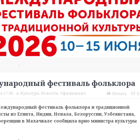
.
дународный фестиваль фольклора
в 17:36
в:
Культура
,
Новости
,
Официально
Печать
E
 Международный фестиваль фольклора и традиционной
сты из Египта, Индии, Непала, Белоруссии, Узбекистана,
нференции в Махачкале сообщила врио министра культуры