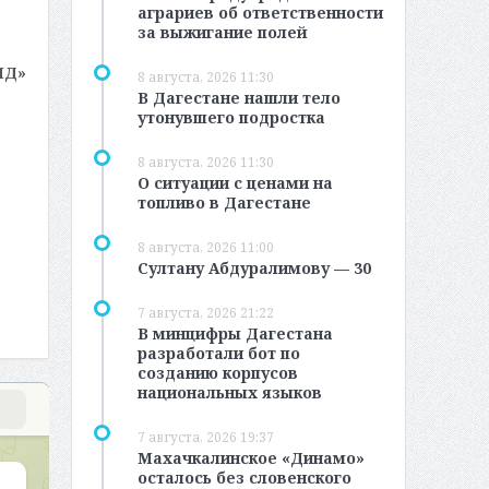
аграриев об ответственности
за выжигание полей
МД»
8 августа, 2026 11:30
В Дагестане нашли тело
утонувшего подростка
8 августа, 2026 11:30
О ситуации с ценами на
топливо в Дагестане
8 августа, 2026 11:00
Султану Абдуралимову — 30
7 августа, 2026 21:22
В минцифры Дагестана
разработали бот по
созданию корпусов
национальных языков
7 августа, 2026 19:37
Махачкалинское «Динамо»
осталось без словенского