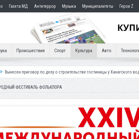
но
Газета МД
Антитеррор
Музыка
Муниципалитеты
Герои Z
ука
Происшествия
Спорт
Культура
Авто
Технолог
ор по делу о строительстве гостиницы у Ханагского водопада
Власт
РОДНЫЙ ФЕСТИВАЛЬ ФОЛЬКЛОРА