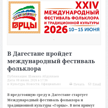
.
В Дагестане пройдет
международный фестиваль
фольклора
Публикация:
Шамиль Абдуллаев
Дата:
08 июня, 2026 в 17:36
в:
Культура
,
Новости
,
Официально
Печать
Email
В предстоящую среду в Дагестане стартует
Международный фестиваль фольклора и
традиционной культуры «Горцы». В нем примут