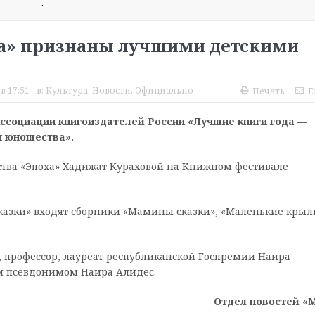
.
ха» признаны лучшими детскими
в 17:51
в:
Культура
,
Новости
,
Официально
Печать
E
ссоциации книгоиздателей России «Лучшие книги года —
и юношества».
тва «Эпоха» Хадижат Кураховой на Книжном фестивале
азки» входят сборники «Мамины сказки», «Маленькие крыль
, профессор, лауреат республиканской Госпремии Наира
м псевдонимом Наира Алидес.
Отдел новостей «