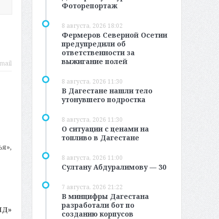
Фоторепортаж
8 августа, 2026 18:02
Фермеров Северной Осетии
предупредили об
ответственности за
выжигание полей
mail
8 августа, 2026 11:30
В Дагестане нашли тело
утонувшего подростка
8 августа, 2026 11:30
О ситуации с ценами на
топливо в Дагестане
я»,
8 августа, 2026 11:00
Султану Абдуралимову — 30
7 августа, 2026 21:22
В минцифры Дагестана
разработали бот по
МД»
созданию корпусов