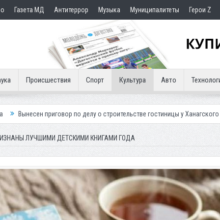
но
Газета МД
Антитеррор
Музыка
Муниципалитеты
Герои Z
ука
Происшествия
Спорт
Культура
Авто
Технолог
р по делу о строительстве гостиницы у Ханагского водопада
Власти 
РИЗНАНЫ ЛУЧШИМИ ДЕТСКИМИ КНИГАМИ ГОДА