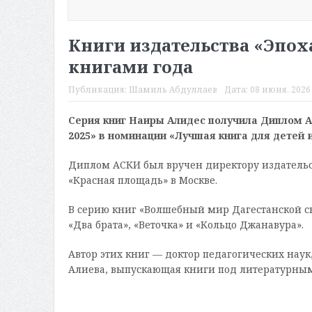
Книги издательства «Эпо
книгами года
Публикация:
Шамиль Абдуллаев
Дата:
08 июня, 2026 
Серия книг Наиры Алидес получила Диплом А
2025» в номинации «Лучшая книга для детей 
Диплом АСКИ был вручен директору издательс
«Красная площадь» в Москве.
В серию книг «Волшебный мир Дагестанской ск
«Два брата», «Веточка» и «Кольцо Джанавура».
Автор этих книг — доктор педагогических наук
Алиева, выпускающая книги под литературны