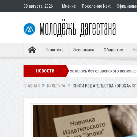
09 августа, 2026
Мнение
Поколение Next
Официаль
Политика
Экономика
Общество
На
кое «Динамо» осталось без словенского легионера
НОВОСТИ
Вынесен пригово
ГЛАВНАЯ
КУЛЬТУРА
КНИГИ ИЗДАТЕЛЬСТВА «ЭПОХА» П