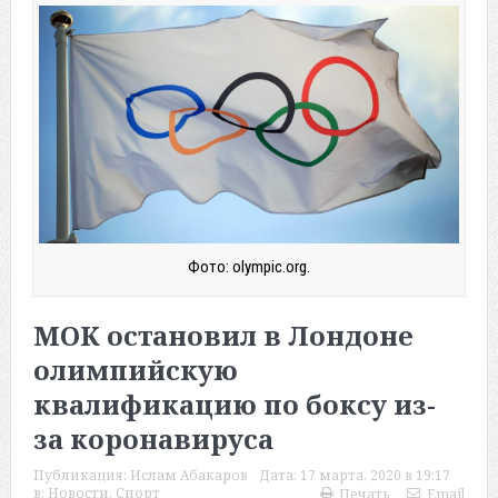
Фото: olympic.org.
МОК остановил в Лондоне
олимпийскую
квалификацию по боксу из-
за коронавируса
Публикация:
Ислам Абакаров
Дата:
17 марта, 2020 в 19:17
в:
Новости
,
Спорт
Печать
Email