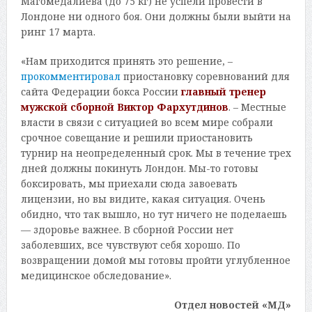
Магомедалиева (до 75 кг) не успели провести в
Лондоне ни одного боя. Они должны были выйти на
ринг 17 марта.
«Нам приходится принять это решение, –
прокомментировал
приостановку соревнований для
сайта Федерации бокса России
главный тренер
мужской сборной Виктор Фархутдинов
. – Местные
власти в связи с ситуацией во всем мире собрали
срочное совещание и решили приостановить
турнир на неопределенный срок. Мы в течение трех
дней должны покинуть Лондон. Мы-то готовы
боксировать, мы приехали сюда завоевать
лицензии, но вы видите, какая ситуация. Очень
обидно, что так вышло, но тут ничего не поделаешь
— здоровье важнее. В сборной России нет
заболевших, все чувствуют себя хорошо. По
возвращении домой мы готовы пройти углубленное
медицинское обследование».
Отдел новостей «МД»