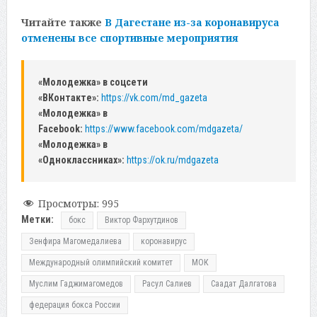
Читайте также
В Дагестане из-за коронавируса
отменены все спортивные мероприятия
«Молодежка» в соцсети
«ВКонтакте»:
https://vk.com/md_gazeta
«Молодежка» в
Facebook:
https://www.facebook.com/mdgazeta/
«Молодежка» в
«Одноклассниках»:
https://ok.ru/mdgazeta
Просмотры:
995
Метки:
бокс
Виктор Фархутдинов
Зенфира Магомедалиева
коронавирус
Международный олимпийский комитет
МОК
Муслим Гаджимагомедов
Расул Салиев
Саадат Далгатова
федерация бокса России