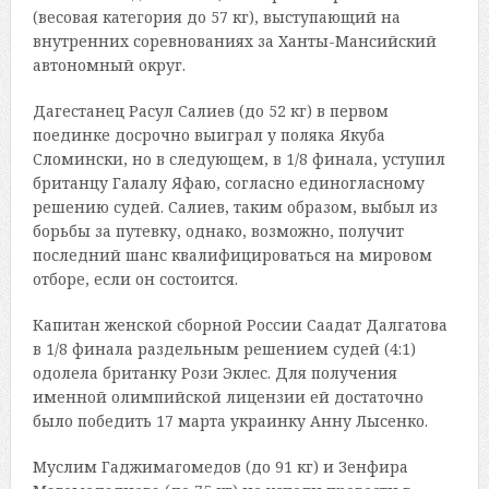
(весовая категория до 57 кг), выступающий на
внутренних соревнованиях за Ханты-Мансийский
автономный округ.
Дагестанец Расул Салиев (до 52 кг) в первом
поединке досрочно выиграл у поляка Якуба
Сломински, но в следующем, в 1/8 финала, уступил
британцу Галалу Яфаю, согласно единогласному
решению судей. Салиев, таким образом, выбыл из
борьбы за путевку, однако, возможно, получит
последний шанс квалифицироваться на мировом
отборе, если он состоится.
Капитан женской сборной России Саадат Далгатова
в 1/8 финала раздельным решением судей (4:1)
одолела британку Рози Эклес. Для получения
именной олимпийской лицензии ей достаточно
было победить 17 марта украинку Анну Лысенко.
Муслим Гаджимагомедов (до 91 кг) и Зенфира