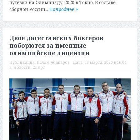
путевки на Олимпиаду-2020 в Токио. В составе
сборной России...
Подробнее
Двое дагестанских боксеров
поборются за именные
олимпийские лицензии
Публикация:
Ислам Абакаров
Дата:
03 марта, 2020 в 16:04
в:
Новости
,
Спорт