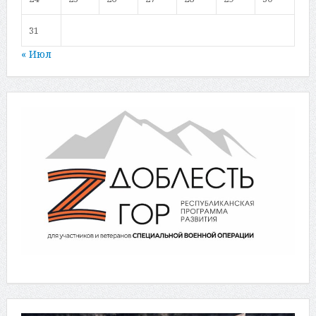
31
« Июл