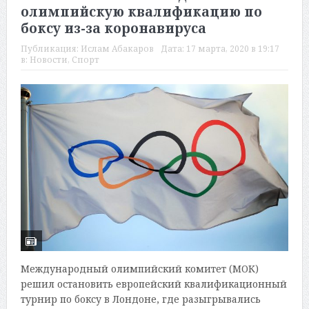
олимпийскую квалификацию по
боксу из-за коронавируса
Публикация:
Ислам Абакаров
Дата:
17 марта, 2020 в 19:17
в:
Новости
,
Спорт
Международный олимпийский комитет (МОК)
решил остановить европейский квалификационный
турнир по боксу в Лондоне, где разыгрывались