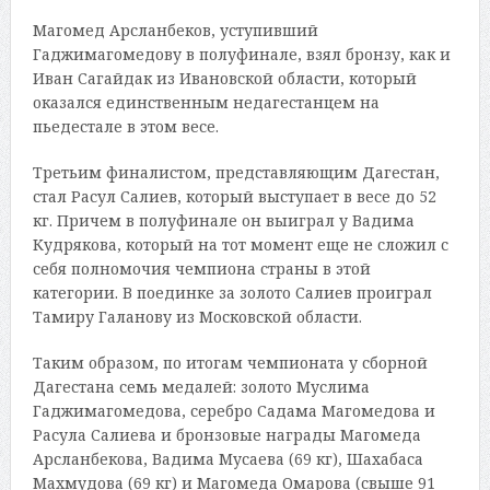
Магомед Арсланбеков, уступивший
Гаджимагомедову в полуфинале, взял бронзу, как и
Иван Сагайдак из Ивановской области, который
оказался единственным недагестанцем на
пьедестале в этом весе.
Третьим финалистом, представляющим Дагестан,
стал Расул Салиев, который выступает в весе до 52
кг. Причем в полуфинале он выиграл у Вадима
Кудрякова, который на тот момент еще не сложил с
себя полномочия чемпиона страны в этой
категории. В поединке за золото Салиев проиграл
Тамиру Галанову из Московской области.
Таким образом, по итогам чемпионата у сборной
Дагестана семь медалей: золото Муслима
Гаджимагомедова, серебро Садама Магомедова и
Расула Салиева и бронзовые награды Магомеда
Арсланбекова, Вадима Мусаева (69 кг), Шахабаса
Махмудова (69 кг) и Магомеда Омарова (свыше 91