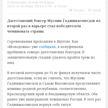
Публикация:
Ислам Абакаров
Дата:
20 октября, 2018 в 21:43
в:
Спорт
Печать
Email
Дагестанский боксер Муслим Гаджимагомедов во
второй раз в карьере стал победителем
чемпионата страны.
Соревнования проходили в Якутске. Как
«Молодежка» уже
сообщала
, в полуфиналы
пробились семеро дагестанских боксеров. В
заключительную стадию удалось пройти трем из
них.
В весовой категории до 91 кг финал получился чисто
дагестанским, если не считать, что Муслим
Гаджимагомедов и Садам Магомедов представляют
помимо родной республики, соответственно,
Краснодарский край и Владимирскую область. Оба
ранее уже выигрывали чемпионат России. В этот раз
Гаджимагомедов вернул себе титул.