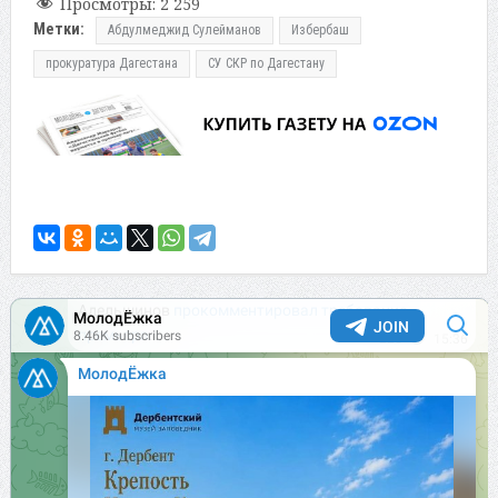
Просмотры:
2 259
Метки:
Абдулмеджид Сулейманов
Избербаш
прокуратура Дагестана
СУ СКР по Дагестану