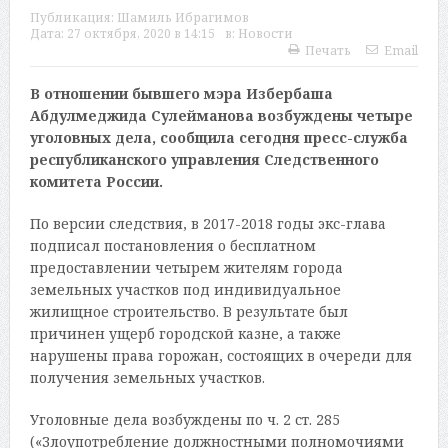
Публикация:
Шамиль Ибрагимов
Дата:
27 октября, 2020 в 14:15
в:
Новости
Печать
Email
В отношении бывшего мэра Избербаша
Абдулмеджида Сулейманова возбуждены четыре
уголовных дела, сообщила сегодня пресс-служба
республиканского управления Следственного
комитета России.
По версии следствия, в 2017-2018 годы экс-глава
подписал постановления о бесплатном
предоставлении четырем жителям города
земельных участков под индивидуальное
жилищное строительство. В результате был
причинен ущерб городской казне, а также
нарушены права горожан, состоящих в очереди для
получения земельных участков.
Уголовные дела возбуждены по ч. 2 ст. 285
(«Злоупотребление должностными полномочиями