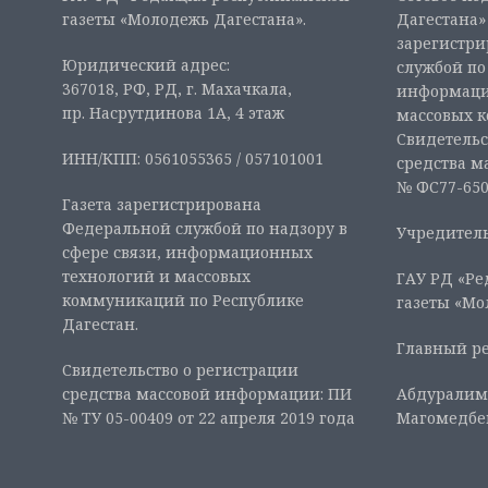
газеты «Молодежь Дагестана».
Дагестана» 
зарегистр
Юридический адрес:
службой по
367018, РФ, РД, г. Махачкала,
информаци
пр. Насрутдинова 1А, 4 этаж
массовых 
Свидетельс
ИНН/КПП: 0561055365 / 057101001
средства м
№ ФС77-6507
Газета зарегистрирована
Федеральной службой по надзору в
Учредитель
сфере связи, информационных
технологий и массовых
ГАУ РД «Ре
коммуникаций по Республике
газеты «Мо
Дагестан.
Главный ре
Свидетельство о регистрации
средства массовой информации: ПИ
Абдуралим
№ ТУ 05-00409 от 22 апреля 2019 года
Магомедбе