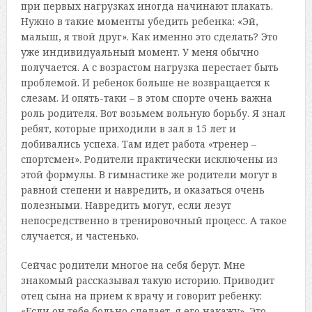
при первых нагрузках иногда начинают плакать.
Нужно в такие моменты убедить ребенка: «Эй,
малыш, я твой друг». Как именно это сделать? Это
уже индивидуальный момент. У меня обычно
получается. А с возрастом нагрузка перестает быть
проблемой. И ребенок больше не возвращается к
слезам. И опять-таки – в этом спорте очень важна
роль родителя. Вот возьмем вольную борьбу. Я знал
ребят, которые приходили в зал в 15 лет и
добивались успеха. Там идет работа «тренер –
спортсмен». Родители практически исключены из
этой формулы. В гимнастике же родители могут в
равной степени и навредить, и оказаться очень
полезными. Навредить могут, если лезут
непосредственно в тренировочный процесс. А такое
случается, и частенько.
Сейчас родители многое на себя берут. Мне
знакомый рассказывал такую историю. Приводит
отец сына на прием к врачу и говорит ребенку:
«Если он тебе больно сделает, я его накажу». Это