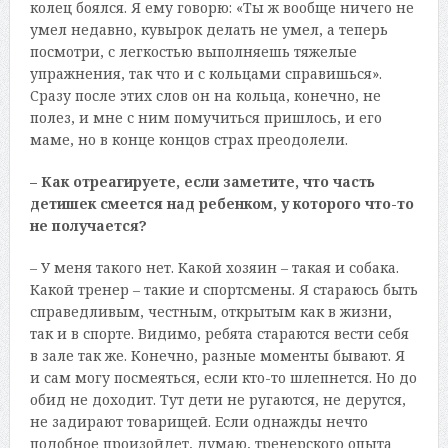
колец боялся. Я ему говорю: «Ты ж вообще ничего не
умел недавно, кувырок делать не умел, а теперь
посмотри, с легкостью выполняешь тяжелые
упражнения, так что и с кольцами справишься».
Сразу после этих слов он на кольца, конечно, не
полез, и мне с ним помучиться пришлось, и его
маме, но в конце концов страх преодолели.
– Как отреагируете, если заметите, что часть
детишек смеется над ребенком, у которого что-то
не получается?
– У меня такого нет. Какой хозяин – такая и собака.
Какой тренер – такие и спортсмены. Я стараюсь быть
справедливым, честным, открытым как в жизни,
так и в спорте. Видимо, ребята стараются вести себя
в зале так же. Конечно, разные моменты бывают. Я
и сам могу посмеяться, если кто-то шлепнется. Но до
обид не доходит. Тут дети не ругаются, не дерутся,
не задирают товарищей. Если однажды нечто
подобное произойдет, думаю, тренерского опыта