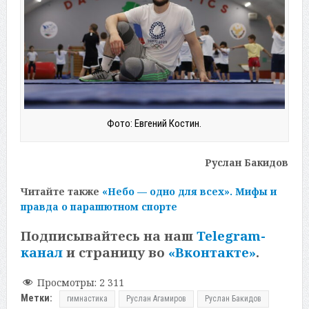
Фото: Евгений Костин.
Руслан Бакидов
Читайте также
«Небо — одно для всех». Мифы и
правда о парашютном спорте
Подписывайтесь на наш
Telegram-
канал
и страницу во
«Вконтакте»
.
Просмотры:
2 311
Метки:
гимнастика
Руслан Агамиров
Руслан Бакидов