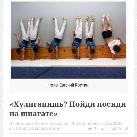
Фото: Евгений Костин.
«Хулиганишь? Пойди посиди
на шпагате»
Публикация:
Ислам Абакаров
Дата:
14 июля, 2022 в 23:45
в:
Выбор редакции
,
Спорт
Печать
Email