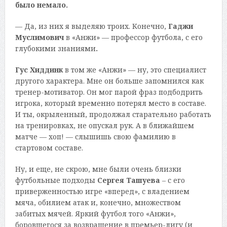
было немало.
— Да, из них я выделяю троих. Конечно,
Гаджи
Муслимович
в «Анжи» — профессор футбола, с его
глубокими знаниями
.
Гус Хиддинк
в том же «Анжи» — ну, это специалист
другого характера. Мне он больше запомнился как
тренер-мотиватор. Он мог парой фраз подбодрить
игрока, который временно потерял место в составе.
И ты, окрыленный, продолжал старательно работать
на тренировках, не опускал рук. А в ближайшем
матче — хоп! — слышишь свою фамилию в
стартовом составе.
Ну, и еще, не скрою, мне были очень близки
футбольные подходы
Сергея Ташуева
– с его
приверженностью игре «вперед», с владением
мяча, обилием атак и, конечно, множеством
забитых мячей. Яркий футбол того «Анжи»,
боровшегося за возвращение в премьер-лигу (и