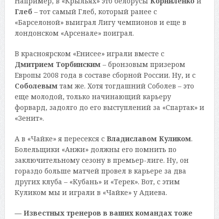
Например, в «Крыльях» это белорусы
Корниленко
и
Глеб
– тот самый Глеб, который ранее с
«Барселоной» выиграл Лигу чемпионов и еще в
лондонском «Арсенале» поиграл.
В красноярском «Енисее» играли вместе с
Дмитрием Торбинским
– бронзовым призером
Европы 2008 года в составе сборной России. Ну, и с
Соболевым
там же. Хотя тогдашний Соболев – это
еще молодой, только начинающий карьеру
форвард, задолго до его выступлений за «Спартак» и
«Зенит».
А в «Чайке» я пересекся с
Владиславом Куликом
.
Болельщики «Анжи» должны его помнить по
заключительному сезону в премьер-лиге. Ну, он
гораздо больше матчей провел в карьере за два
других клуба – «Кубань» и «Терек». Вот, с этим
Куликом мы и играли в «Чайке» у Адиева.
— Известных тренеров в ваших командах тоже