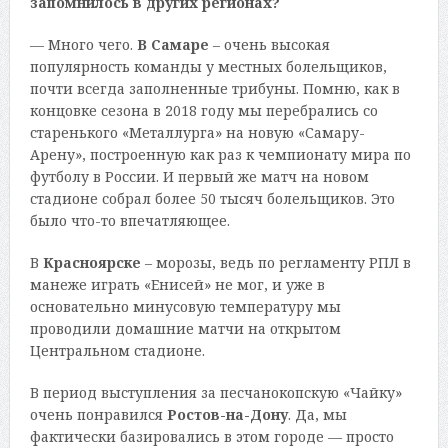
запомнилось в других регионах?
— Много чего.
В Самаре
– очень высокая
популярность команды у местных болельщиков,
почти всегда заполненные трибуны. Помню, как в
концовке сезона в 2018 году мы перебрались со
старенького «Металлурга» на новую «Самару-
Арену», построенную как раз к чемпионату мира по
футболу в России. И первый же матч на новом
стадионе собрал более 50 тысяч болельщиков. Это
было что-то впечатляющее.
В
Красноярске
– морозы, ведь по регламенту РПЛ в
манеже играть «Енисей» не мог, и уже в
основательно минусовую температуру мы
проводили домашние матчи на открытом
Центральном стадионе.
В период выступления за песчанокопскую «Чайку»
очень понравился
Ростов-на-Дону
. Да, мы
фактически базировались в этом городе — просто