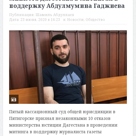
поддержку Абдулмумина Гаджиева
Публикация:
Шамиль Абдуллаев
Дата:
23 июня, 2020 в 16:23
в:
Новости
,
Общество
Пятый кассационный суд общей юрисдикции в
Пятигорске признал незаконными 10 отказов
министерства юстиции Дагестана в проведении
митинга в поддержку журналиста газеты