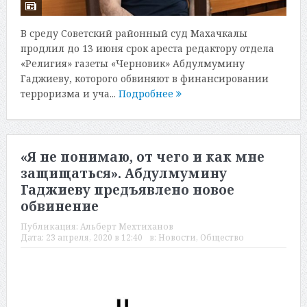
В среду Советский районный суд Махачкалы
продлил до 13 июня срок ареста редактору отдела
«Религия» газеты «Черновик» Абдулмумину
Гаджиеву, которого обвиняют в финансировании
терроризма и уча...
Подробнее
«Я не понимаю, от чего и как мне
защищаться». Абдулмумину
Гаджиеву предъявлено новое
обвинение
Публикация:
Альберт Мехтиханов
Дата:
23 апреля, 2020 в 12:40
в:
Новости
,
Общество