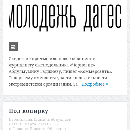
Следствие предъявило новое обвинение
журналисту еженедельника «Черновик»
Абдулмумину Гаджиеву, пишет «Коммерсантъ».
Теперь ему вменяется участие в деятельности
экстремистской организации. За...
Подробнее
Под копирку
Публикация:
Шамиль Абдуллаев
Дата:
13 марта, 2020 в 20:57
в:
Главное
,
Новости
,
Общество