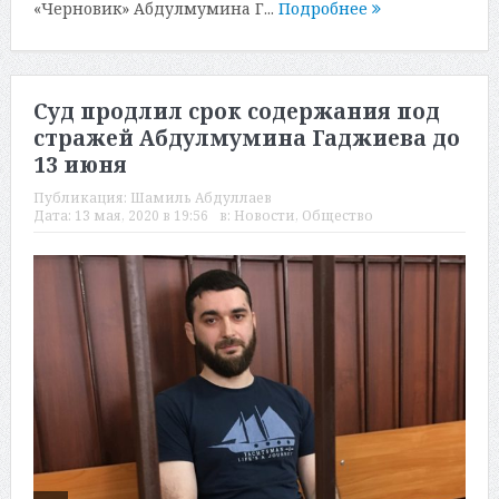
«Черновик» Абдулмумина Г...
Подробнее
Суд продлил срок содержания под
стражей Абдулмумина Гаджиева до
13 июня
Публикация:
Шамиль Абдуллаев
Дата:
13 мая, 2020 в 19:56
в:
Новости
,
Общество