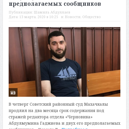
предполагаемых сообщников
Публикация:
Шамиль Абдуллаев
Дата:
13 марта, 2020 в 10:25
в:
Новости
,
Общество
В четверг Советский районный суд Махачкалы
продлил на два месяца срок содержания под
стражей редактора отдела «Черновика»
Абдулмумина Гаджиева и двух его предполагаемых