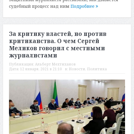
судебный процесс над ним
Подробнее
За критику властей, но против
критиканства. О чем Сергей
Меликов говорил с местными
журналистами
Публикация:
Альберт Мехтиханов
Дата:
12 января, 2021 в 21:10
в:
Новости
,
Политика