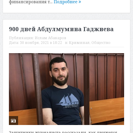
финансирования т...
Подробнее
900 дней Абдулмумина Гаджиева
Публикация:
Ислам Абакаров
Дата:
30 ноября, 2021 в 18:22
в:
Криминал
,
Общество
Защитники журналиста рассказали, как движется