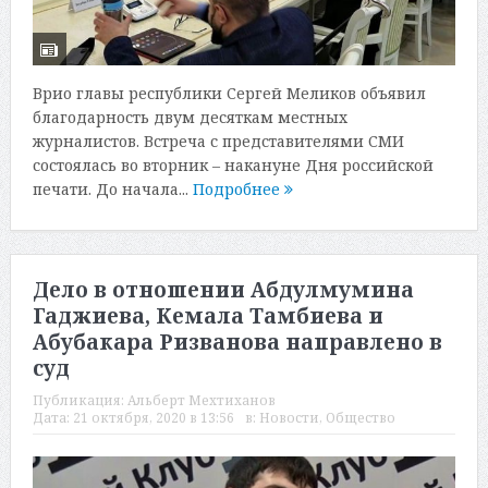
Врио главы республики Сергей Меликов объявил
благодарность двум десяткам местных
журналистов. Встреча с представителями СМИ
состоялась во вторник – накануне Дня российской
печати. До начала...
Подробнее
Дело в отношении Абдулмумина
Гаджиева, Кемала Тамбиева и
Абубакара Ризванова направлено в
суд
Публикация:
Альберт Мехтиханов
Дата:
21 октября, 2020 в 13:56
в:
Новости
,
Общество