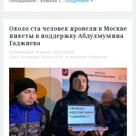
сообщников – Кемала Т...
Подробнее
Около ста человек провели в Москве
пикеты в поддержку Абдулмумина
Гаджиева
Публикация:
Шамиль Абдуллаев
Дата:
30 января, 2020 в 13:56
в:
Новости
,
Общество