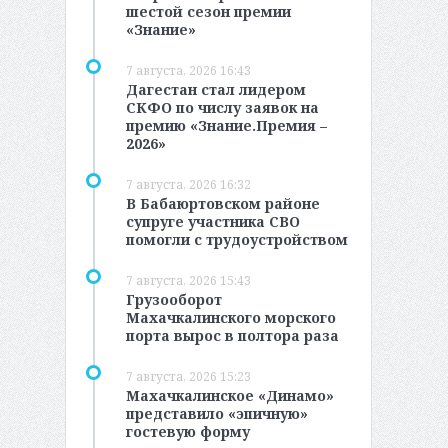
шестой сезон премии
«Знание»
7 августа, 2026 16:43
Дагестан стал лидером
СКФО по числу заявок на
премию «Знание.Премия –
2026»
7 августа, 2026 16:32
В Бабаюртовском районе
супруге участника СВО
помогли с трудоустройством
7 августа, 2026 15:43
Грузооборот
Махачкалинского морского
порта вырос в полтора раза
7 августа, 2026 15:23
Махачкалинское «Динамо»
представило «эпичную»
гостевую форму