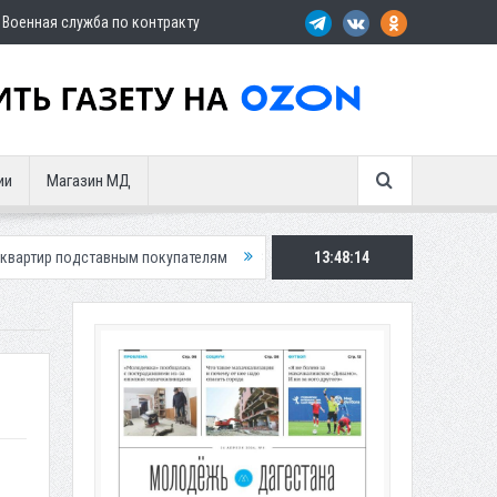
Военная служба по контракту
ии
Магазин МД
авным покупателям
Экс-сотрудница Соцфонда получила срок за обма
13:48:15