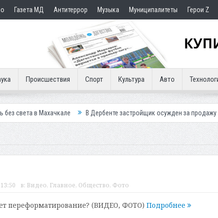
но
Газета МД
Антитеррор
Музыка
Муниципалитеты
Герои Z
ука
Происшествия
Спорт
Культура
Авто
Технолог
ахачкале
В Дербенте застройщик осужден за продажу квартир подст
 13:50
в:
Видео
,
Главное
,
Общество
,
Фото
ет переформатирование? (ВИДЕО, ФОТО)
Подробнее