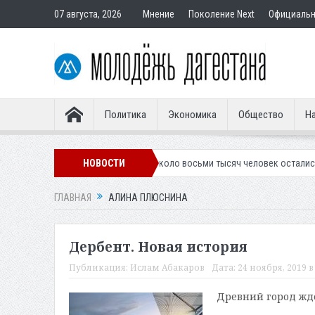
07 августа, 2026
Мнение
Поколение Next
Официаль
Политика
Экономика
Общество
На
гостевую форму
НОВОСТИ
Около восьми тысяч человек остались без света в М
ГЛАВНАЯ
АЛИНА ПЛЮСНИНА
Дербент. Новая история
Публикация:
Ислам Абакаров
Дата:
24 ноября, 2019 в
Древний город жд