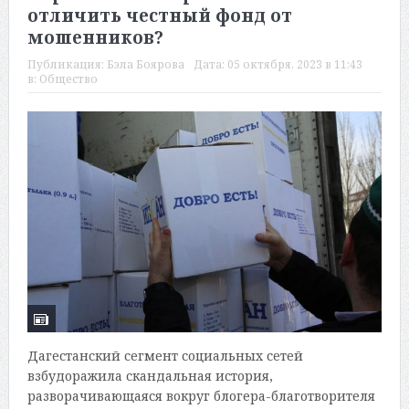
отличить честный фонд от
мошенников?
Публикация:
Бэла Боярова
Дата:
05 октября, 2023 в 11:43
в:
Общество
Дагестанский сегмент социальных сетей
взбудоражила скандальная история,
разворачивающаяся вокруг блогера-благотворителя