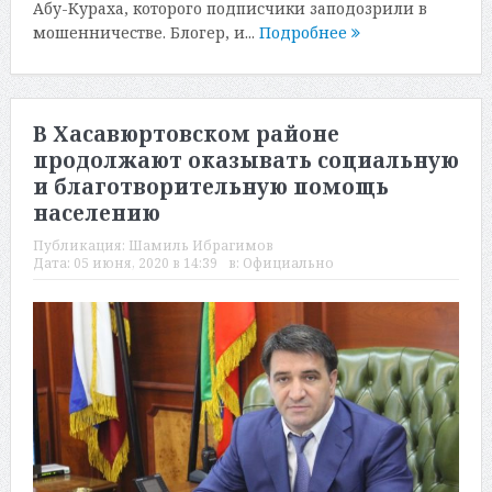
Абу-Кураха, которого подписчики заподозрили в
мошенничестве. Блогер, и...
Подробнее
В Хасавюртовском районе
продолжают оказывать социальную
и благотворительную помощь
населению
Публикация:
Шамиль Ибрагимов
Дата:
05 июня, 2020 в 14:39
в:
Официально