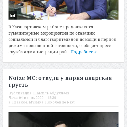
В Хасавюртовском районе продолжаются
гуманитарные мероприятия по оказанию
социальной и благотворительной помощи в период
режима повышенной готовности, сообщает пресс-
служба администрации рай...
Подробнее
Noize MC: откуда у парня аварская
грусть
Публикация:
Шамиль Абдуллаев
Дата:
04 июня, 2020 в 15:39
в:
Главное
,
Музыка
,
Поколение Next