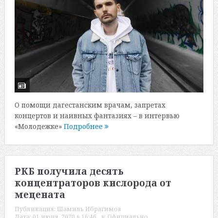
О помощи дагестанским врачам, запретах
концертов и наивных фантазиях – в интервью
«Молодежке»
Подробнее
РКБ получила десять
концентраторов кислорода от
мецената
Публикация:
Шамиль Ибрагимов
Дата:
01 июня, 2020 в 16:46
в:
Официально