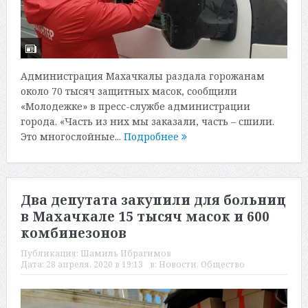
Администрация Махачкалы раздала горожанам
около 70 тысяч защитных масок, сообщили
«Молодежке» в пресс-службе администрации
города. «Часть из них мы заказали, часть – сшили.
Это многослойные...
Подробнее
Два депутата закупили для больниц
в Махачкале 15 тысяч масок и 600
комбинезонов
Публикация:
Шамиль Ибрагимов
Дата:
28 апреля, 2020 в 19:13
в:
Новости
,
Общество