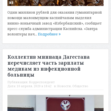
Один миллион рублей для оказания гуманитарной
помощи малоимущим каспийчанам выделил
винно-коньячный завод «Избербашский», сообщает
пресс-служба администрации Каспийска. «Завтра
волонтеры нач...
Подробнее
Коллектив миннаца Дагестана
перечисляет часть зарплаты
медикам из инфекционной
больницы
Публикация:
Корреспондент
Дата:
10 апреля, 2020 в 18:42
в:
Новости
,
Общество