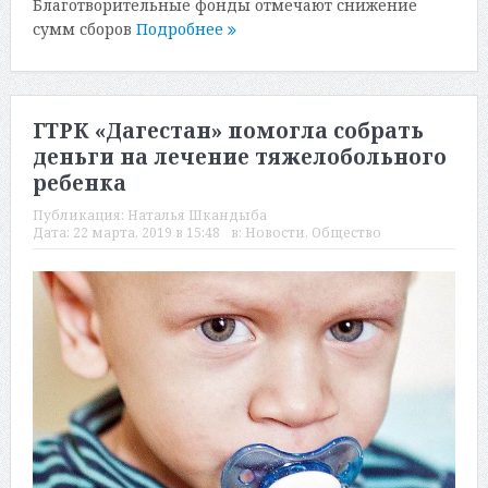
Благотворительные фонды отмечают снижение
сумм сборов
Подробнее
ГТРК «Дагестан» помогла собрать
деньги на лечение тяжелобольного
ребенка
Публикация:
Наталья Шкандыба
Дата:
22 марта, 2019 в 15:48
в:
Новости
,
Общество