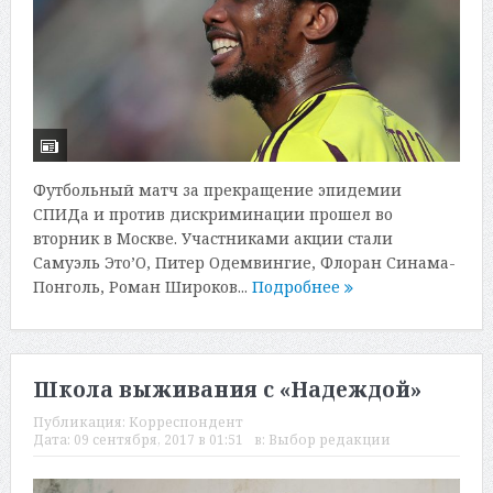
Футбольный матч за прекращение эпидемии
СПИДа и против дискриминации прошел во
вторник в Москве. Участниками акции стали
Самуэль Это’О, Питер Одемвингие, Флоран Синама-
Понголь, Роман Широков...
Подробнее
Школа выживания с «Надеждой»
Публикация:
Корреспондент
Дата:
09 сентября, 2017 в 01:51
в:
Выбор редакции