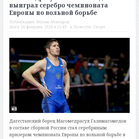
выиграл серебро чемпионата
Европы по вольной борьбе
Публикация:
Ислам Абакаров
Дата:
16 февраля, 2020 в 21:49
в:
Новости
,
Спорт
Дагестанский борец Магомедрасул Газимагомедов
в составе сборной России стал серебряным
призером чемпионата Европы по вольной борьбе в