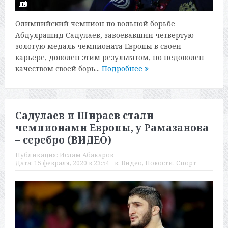
Олимпийский чемпион по вольной борьбе
Абдулрашид Садулаев, завоевавший четвертую
золотую медаль чемпионата Европы в своей
карьере, доволен этим результатом, но недоволен
качеством своей борь...
Подробнее
Садулаев и Шираев стали
чемпионами Европы, у Рамазанова
– серебро (ВИДЕО)
Публикация:
Ислам Абакаров
Дата:
15 февраля, 2020 в 23:54
в:
Видео
,
Новости
,
Спорт