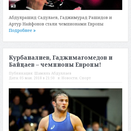
Абдулрашид Садулаев, Гаджимурад Рашидов и
Артур Найфонов стали чемпионами Европы
Подробнее
Курбаналиев, Гаджимагомедов и
Байцаев – чемпионы Европы!
Публикация:
Шамиль Абдуллаев
Дата:
05 мая, 2018 в 21:50
в:
Новости
,
Спорт