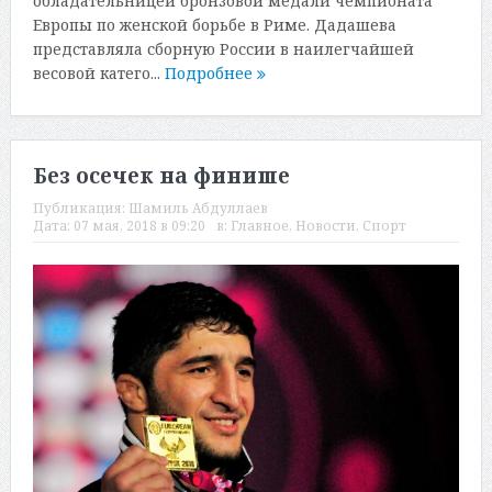
обладательницей бронзовой медали чемпионата
Европы по женской борьбе в Риме. Дадашева
представляла сборную России в наилегчайшей
весовой катего...
Подробнее
Без осечек на финише
Публикация:
Шамиль Абдуллаев
Дата:
07 мая, 2018 в 09:20
в:
Главное
,
Новости
,
Спорт