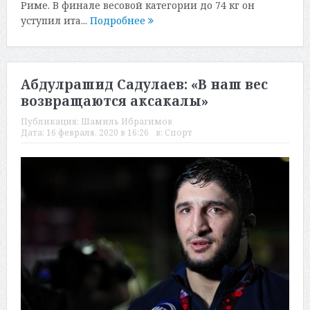
Риме. В финале весовой категории до 74 кг он
уступил ита...
Подробнее
Абдулрашид Садулаев: «В наш вес
возвращаются аксакалы»
Публикация:
Шамиль Ибрагимов
Дата:
16 февраля, 2020 в 16:26
в:
Спорт