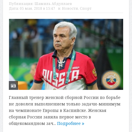
Публикация:
Шамиль Абдуллаев
Дата:
05 мая, 2018 в 15:47
в:
Новости
,
Спорт
Главный тренер женской сборной России по борьбе
не доволен выполнением только задачи-минимум
на чемпионате Европы в Каспийске. Женская
сборная России заняла первое место в
общекомандном зач...
Подробнее