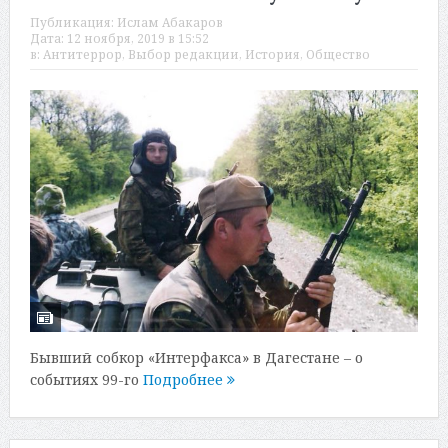
Публикация:
Ислам Абакаров
Дата:
12 ноября, 2019 в 15:52
в:
Антитеррор
,
Выбор редакции
,
История
,
Общество
Бывший собкор «Интерфакса» в Дагестане – о
событиях 99-го
Подробнее