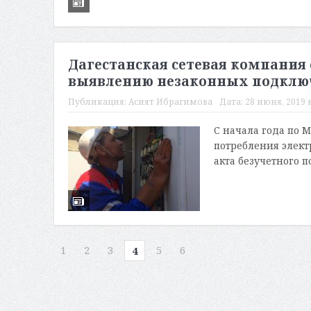
Дагестанская сетевая компания
выявлению незаконных подклю
Публикация:
Асият Ибрагимова
Дата:
28 июня, 2019 в
С начала года по 
потребления элект
акта безучетного п
1
2
3
5
6
4