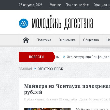
06 августа, 2026
Мнение
Поколение Next
Официаль
Политика
Экономика
Общество
На
подставным покупателям
НОВОСТИ
Экс-сотрудница Соцфонда получила срок за
ГЛАВНАЯ
ЭЛЕКТРОЭНЕРГИЯ
Майнера из Чонтаула подозрева
рублей
Публикация:
Наталья Шкандыба
Дата:
04 сентября, 2
Майнинг-ферма в Д