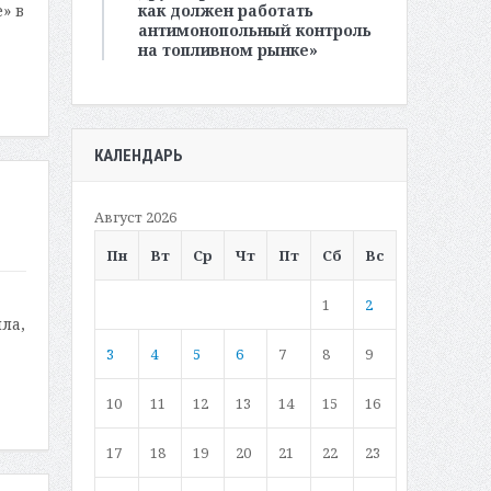
как должен работать
» в
антимонопольный контроль
на топливном рынке»
КАЛЕНДАРЬ
Август 2026
Пн
Вт
Ср
Чт
Пт
Сб
Вс
1
2
ла,
3
4
5
6
7
8
9
10
11
12
13
14
15
16
17
18
19
20
21
22
23