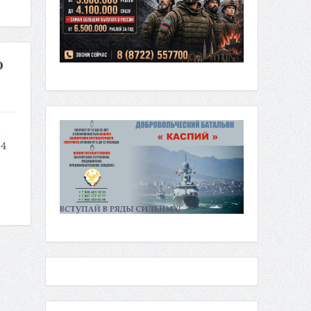
о
о
74