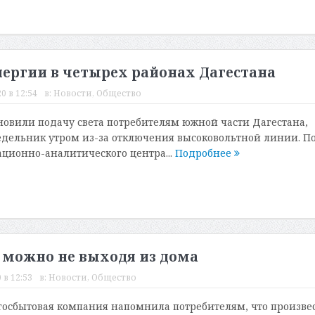
нергии в четырех районах Дагестана
0 в 12:54
в:
Новости
,
Общество
новили подачу света потребителям южной части Дагестана,
дельник утром из-за отключения высоковольтной линии. П
ционно-аналитического центра...
Подробнее
 можно не выходя из дома
 в 12:53
в:
Новости
,
Общество
госбытовая компания напомнила потребителям, что произве