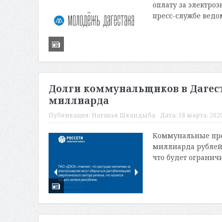
оплату за электро
пресс-службе ведом
Долги коммунальщиков в Дагест
миллиарда
Публикация:
Наталья Шкандыба
Дата:
18 марта, 2020
Коммунальные пре
миллиарда рублей.
что будет ограничи