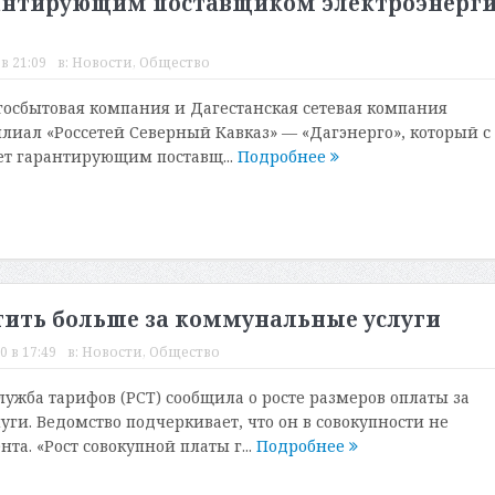
арантирующим поставщиком электроэнерг
в 21:09
в:
Новости
,
Общество
госбытовая компания и Дагестанская сетевая компания
лиал «Россетей Северный Кавказ» — «Дагэнерго», который с
ет гарантирующим поставщ...
Подробнее
атить больше за коммунальные услуги
0 в 17:49
в:
Новости
,
Общество
лужба тарифов (РСТ) сообщила о росте размеров оплаты за
ги. Ведомство подчеркивает, что он в совокупности не
нта. «Рост совокупной платы г...
Подробнее