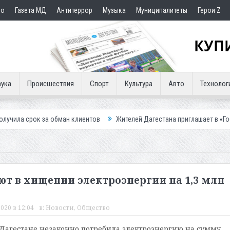
но
Газета МД
Антитеррор
Музыка
Муниципалитеты
Герои Z
ука
Происшествия
Спорт
Культура
Авто
Технолог
 обман клиентов
Жителей Дагестана приглашает в «Госуслуги Дом»
ют в хищении электроэнергии на 1,3 млн
020 в 12:04
в:
Новости
,
Общество
агестане незаконно потребила электроэнергию на сумму