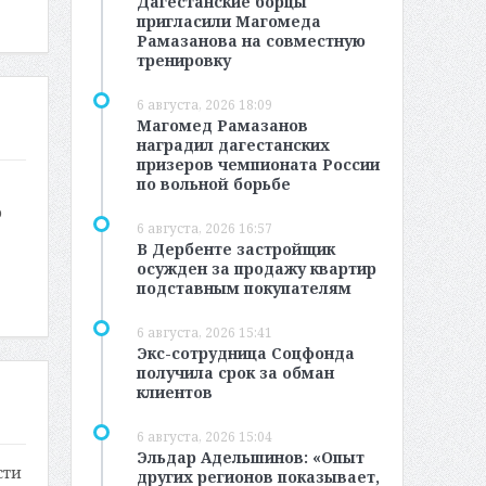
Дагестанские борцы
пригласили Магомеда
Рамазанова на совместную
тренировку
6 августа, 2026 18:09
Магомед Рамазанов
наградил дагестанских
призеров чемпионата России
по вольной борьбе
о
6 августа, 2026 16:57
В Дербенте застройщик
осужден за продажу квартир
подставным покупателям
6 августа, 2026 15:41
Экс-сотрудница Соцфонда
получила срок за обман
клиентов
6 августа, 2026 15:04
Эльдар Адельшинов: «Опыт
сти
других регионов показывает,