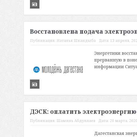
Восстановлена подача электроэ
Публикация:
Наталья Шкандыба
Дата:
13 апреля, 202
Энергетики восста
прерванную в поне
информации Ситуа
ДЭСК: оплатить электроэнергию
Публикация:
Шамиль Абдуллаев
Дата:
20 марта, 2020
Дагестанская энер