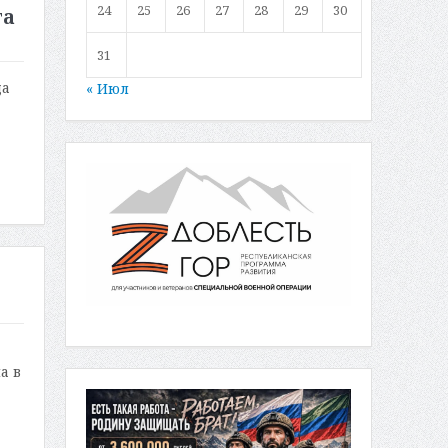
24
25
26
27
28
29
30
та
31
да
« Июл
а в