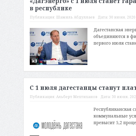
«Дагэнерго» с 1 июля станет г
в республике
Публикация:
Шамиль Абдуллаев
Дата:
30 июня, 2020 
Дагестанская энер
объединяются в фи
первого июля стан
С 1 июля дагестанцы станут пл
Публикация:
Альберт Мехтиханов
Дата:
30 июня, 202
Республиканская с
коммунальные услу
превысит 5,2 проце