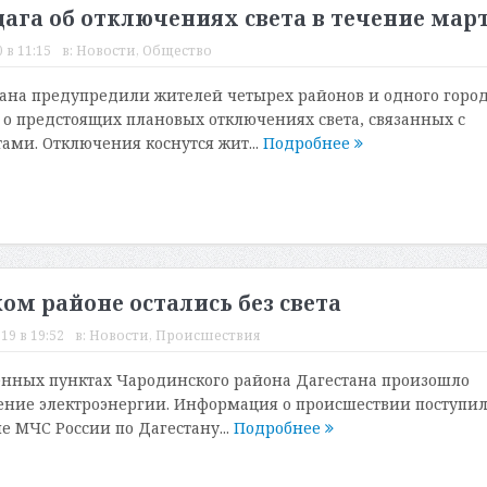
га об отключениях света в течение мар
 в 11:15
в:
Новости
,
Общество
ана предупредили жителей четырех районов и одного горо
 о предстоящих плановых отключениях света, связанных с
ми. Отключения коснутся жит...
Подробнее
ом районе остались без света
19 в 19:52
в:
Новости
,
Происшествия
ленных пунктах Чародинского района Дагестана произошло
ние электроэнергии. Информация о происшествии поступил
е МЧС России по Дагестану...
Подробнее