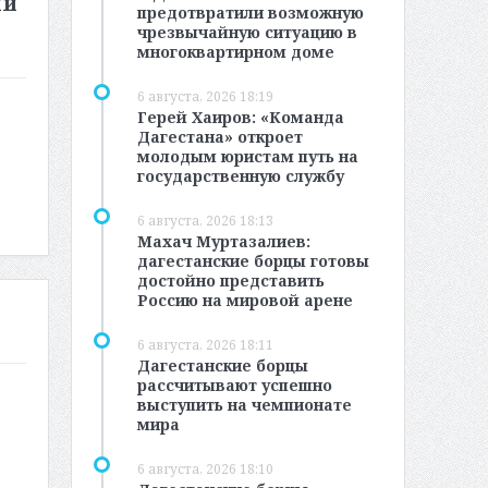
ии
предотвратили возможную
чрезвычайную ситуацию в
многоквартирном доме
6 августа, 2026 18:19
Герей Хаиров: «Команда
Дагестана» откроет
молодым юристам путь на
государственную службу
6 августа, 2026 18:13
Махач Муртазалиев:
дагестанские борцы готовы
достойно представить
Россию на мировой арене
6 августа, 2026 18:11
Дагестанские борцы
рассчитывают успешно
выступить на чемпионате
мира
6 августа, 2026 18:10