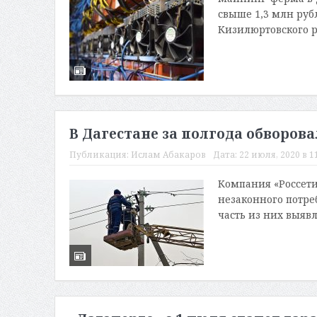
свыше 1,3 млн руб
Кизилюртовского ра
В Дагестане за полгода обворова
Публикация:
Ислам Абакаров
Дата:
22 июля, 2020 в 1
Компания «Россети
незаконного потре
часть из них выявл