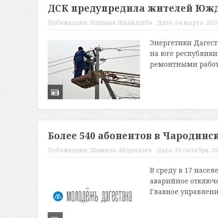
ДСК предупредила жителей Южда
Публикация:
Наталья Шкандыба
Дата:
04 марта, 2020
Энергетики Дагест
на юге республики
ремонтными работа
Более 540 абонентов в Чародинск
Публикация:
Шамиль Абдуллаев
Дата:
30 октября, 20
В среду в 17 насе
аварийное отключе
Главное управлени