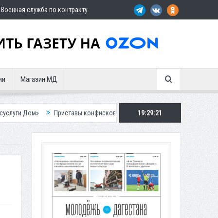
Военная служба по контракту
ии
Магазин МД
Приставы конфисковали двух бурых медведей у жителя Дагестана
19:29:22