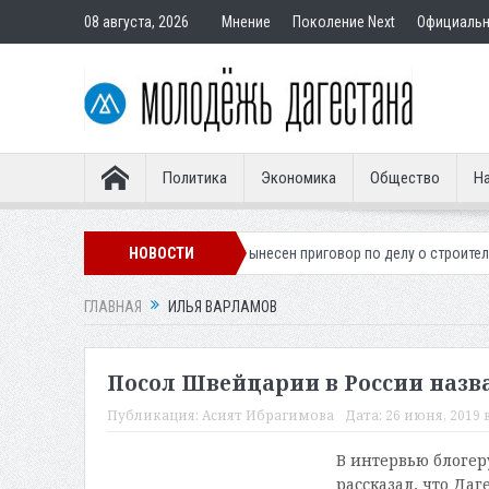
08 августа, 2026
Мнение
Поколение Next
Официаль
Политика
Экономика
Общество
На
ского легионера
НОВОСТИ
Вынесен приговор по делу о строительстве гостини
ГЛАВНАЯ
ИЛЬЯ ВАРЛАМОВ
Посол Швейцарии в России наз
Публикация:
Асият Ибрагимова
Дата:
26 июня, 2019 в
В интервью блогер
рассказал, что Даг