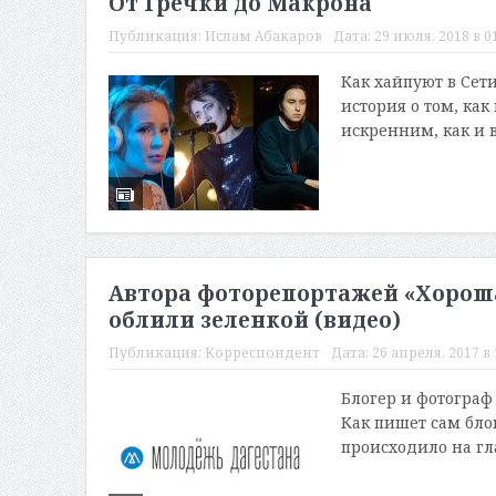
От Гречки до Макрона
Публикация:
Ислам Абакаров
Дата:
29 июля, 2018 в 0
Как хайпуют в Сети
история о том, ка
искренним, как и вс
Автора фоторепортажей «Хорош
облили зеленкой (видео)
Публикация:
Корреспондент
Дата:
26 апреля, 2017 в 
Блогер и фотограф
Как пишет сам блог
происходило на гла