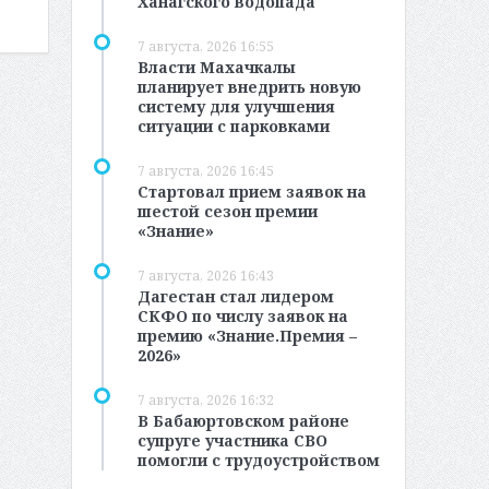
Ханагского водопада
7 августа, 2026 16:55
Власти Махачкалы
планирует внедрить новую
систему для улучшения
ситуации с парковками
7 августа, 2026 16:45
Стартовал прием заявок на
шестой сезон премии
«Знание»
7 августа, 2026 16:43
Дагестан стал лидером
СКФО по числу заявок на
премию «Знание.Премия –
2026»
7 августа, 2026 16:32
В Бабаюртовском районе
супруге участника СВО
помогли с трудоустройством