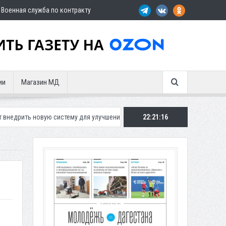
Военная служба по контракту
ии
Магазин МД
ую систему для улучшения ситуации с парковками
22:21:17
Махачкалинское «Д