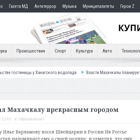
но
Газета МД
Антитеррор
Музыка
Муниципалитеты
Герои Z
ука
Происшествия
Спорт
Культура
Авто
Технолог
цы у Ханагского водопада
Власти Махачкалы планирует внедрить нов
вал Махачкалу прекрасным городом
 12:02
в:
Официально
у Илье Варламову посол Швейцарии в России Ив Россье
естан напоминает ему о своей родине, и отметил, что ему