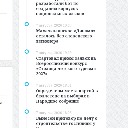
разработали бот по
созданию корпусов
национальных языков
а
7 августа, 2026 19:37
Махачкалинское «Динамо»
осталось без словенского
легионера
7 августа, 2026 19:29
Стартовал прием заявок на
Всероссийский конкурс
«Столица детского туризма –
2027»
7 августа, 2026 18:51
Определены места партий в
бюллетене на выборах в
Народное собрание
я.
7 августа, 2026 18:05
Вынесен приговор по делу о
строительстве гостиницы у