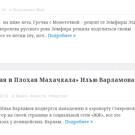
1:56
в:
Поколение Next
 на пике лета. Гречка с Монеточкой – рецепт от Земфиры Эт
к королева русского рока Земфира решила поделиться своим
е ее песни (ну, поч...
Подробнее
ая и Плохая Махачкала» Илью Варламова
13:31
в:
Видео
,
Новости
,
Общество
 Илья Варламов подвергся нападению в аэропорту Ставропол
ер на своей странице в социальной сети «ЖЖ», все это
зах у полицейских. Варлам...
Подробнее