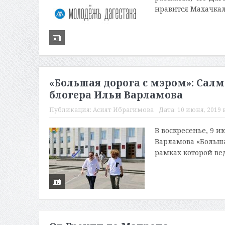
нравится Махачкала
«Большая дорога с мэром»: Салм
блогера Ильи Варламова
Публикация:
Асият Ибрагимова
Дата:
10 июня, 2019 в
В воскресенье, 9 и
Варламова «Больша
рамках которой ве