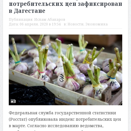
потребительских цен зафиксирован
в Дагестане
Публикация:
Ислам Абакаров
Дата:
06 апреля, 2020 в 19:54
в:
Новости
,
Экономика
Федеральная служба государственной статистики
(Росстат) опубликовала индекс потребительских цен
в марте. Согласно исследованию ведомства,