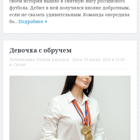
своей истории вышло в элитную лигу российского
футбола. Дебют в ней получился вполне добротным,
если не сказать удивительным. Команда опередила
бо...
Подробнее
Девочка с обручем
Публикация:
Руслан Бакидов
Дата:
29 июня, 2025 в 23:39
в:
Спорт