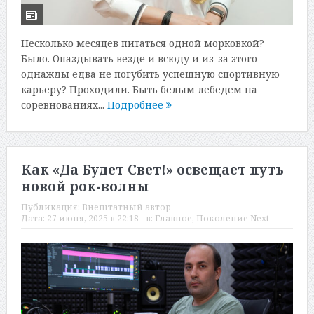
Несколько месяцев питаться одной морковкой?
Было. Опаздывать везде и всюду и из-за этого
однажды едва не погубить успешную спортивную
карьеру? Проходили. Быть белым лебедем на
соревнованиях...
Подробнее
Как «Да Будет Свет!» освещает путь
новой рок-волны
Публикация:
Внештатный автор
Дата:
27 июня, 2025 в 22:18
в:
Главное
,
Поколение Next