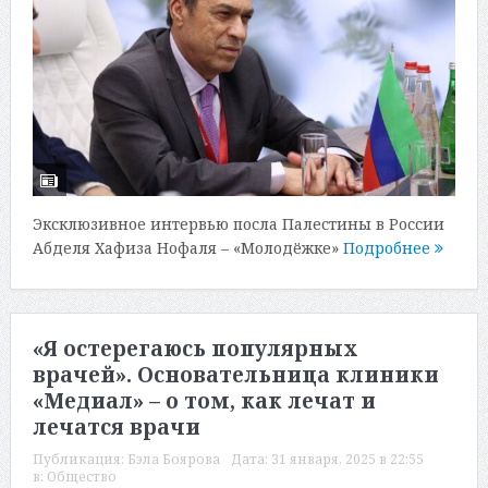
Эксклюзивное интервью посла Палестины в России
Абделя Хафиза Нофаля – «Молодёжке»
Подробнее
«Я остерегаюсь популярных
врачей». Основательница клиники
«Медиал» – о том, как лечат и
лечатся врачи
Публикация:
Бэла Боярова
Дата:
31 января, 2025 в 22:55
в:
Общество