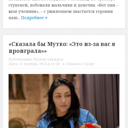
ступеней, побежали мальчики и девочки. «Вот они –
мои ученики», – с умилением хвастается героиня
наш...
Подробнее
«Сказала бы Мутко: «Это из-за вас я
проиграла»»
Публикация:
Руслан Бакидов
Дата:
15 ноября, 2024 в 15:28
в:
Главное
,
Спорт