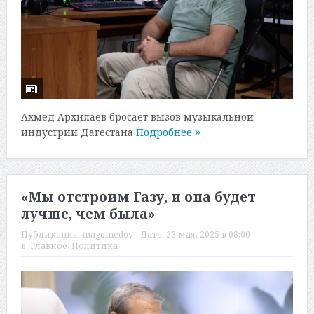
Ахмед Архилаев бросает вызов музыкальной
индустрии Дагестана
Подробнее
«Мы отстроим Газу, и она будет
лучше, чем была»
Публикация:
magomedov
Дата:
23 мая, 2025 в 08:00
в:
Главное
,
Политика