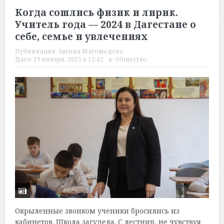
Когда сошлись физик и лирик.
Учитель года — 2024 в Дагестане о
себе, семье и увлечениях
Публикация:
Амина Магомедова
Дата:
19 января, 2025 в 12:42
в:
Общество
Окрыленные звонком ученики бросились из
кабинетов. Школа загудела. С лестниц, не чувствуя