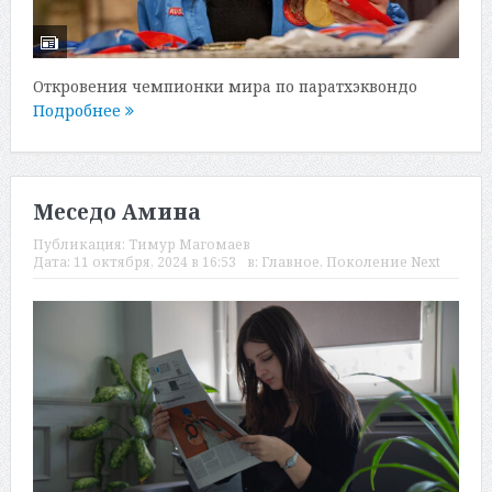
Откровения чемпионки мира по паратхэквондо
Подробнее
Меседо Амина
Публикация:
Тимур Магомаев
Дата:
11 октября, 2024 в 16:53
в:
Главное
,
Поколение Next