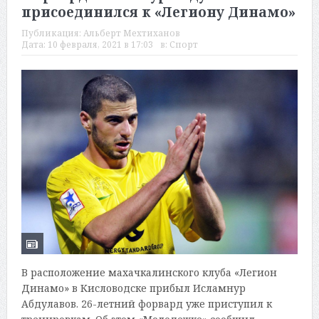
присоединился к «Легиону Динамо»
Публикация:
Альберт Мехтиханов
Дата:
10 февраля, 2021 в 17:03
в:
Спорт
В расположение махачкалинского клуба «Легион
Динамо» в Кисловодске прибыл Исламнур
Абдулавов. 26-летний форвард уже приступил к