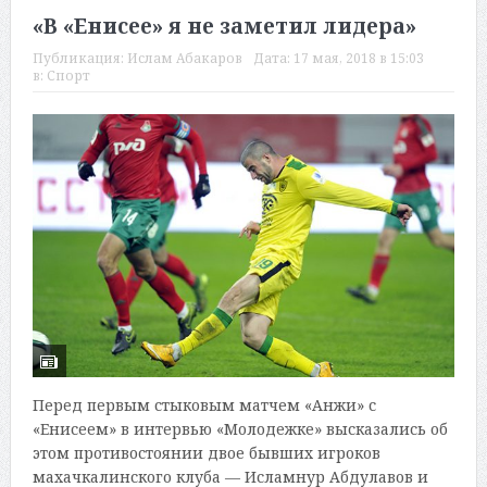
«В «Енисее» я не заметил лидера»
Публикация:
Ислам Абакаров
Дата:
17 мая, 2018 в 15:03
в:
Спорт
Перед первым стыковым матчем «Анжи» с
«Енисеем» в интервью «Молодежке» высказались об
этом противостоянии двое бывших игроков
махачкалинского клуба — Исламнур Абдулавов и