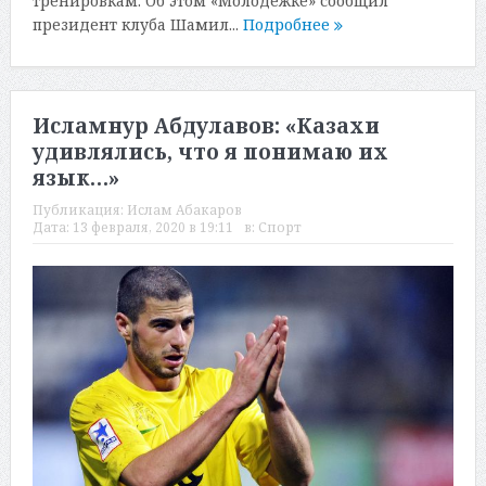
тренировкам. Об этом «Молодежке» сообщил
президент клуба Шамил...
Подробнее
Исламнур Абдулавов: «Казахи
удивлялись, что я понимаю их
язык…»
Публикация:
Ислам Абакаров
Дата:
13 февраля, 2020 в 19:11
в:
Спорт