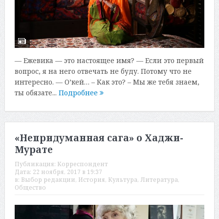
— Ежевика — это настоящее имя? — Если это первый
вопрос, я на него отвечать не буду. Потому что не
интересно. — О’кей… – Как это? – Мы же тебя знаем,
ты обязате...
Подробнее
«Непридуманная сага» о Хаджи-
Мурате
Публикация:
Корреспондент
Дата:
22 ноября, 2017 в 19:37
в:
Выбор редакции
,
История
,
Культура
,
Литература
,
Общество