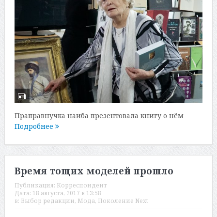
Праправнучка наиба презентовала книгу о нём
Подробнее
Время тощих моделей прошло
Публикация:
Корреспондент
Дата:
18 августа, 2017 в 13:58
в:
Выбор редакции
,
Мода
,
Поколение Next