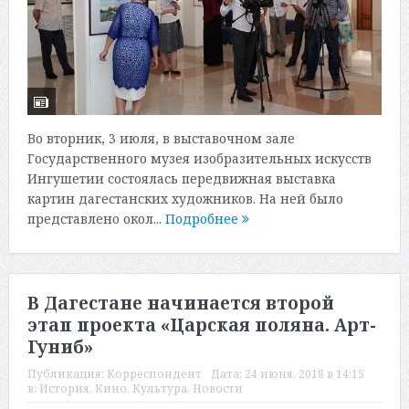
Во вторник, 3 июля, в выставочном зале
Государственного музея изобразительных искусств
Ингушетии состоялась передвижная выставка
картин дагестанских художников. На ней было
представлено окол...
Подробнее
В Дагестане начинается второй
этап проекта «Царская поляна. Арт-
Гуниб»
Публикация:
Корреспондент
Дата:
24 июня, 2018 в 14:15
в:
История
,
Кино
,
Культура
,
Новости