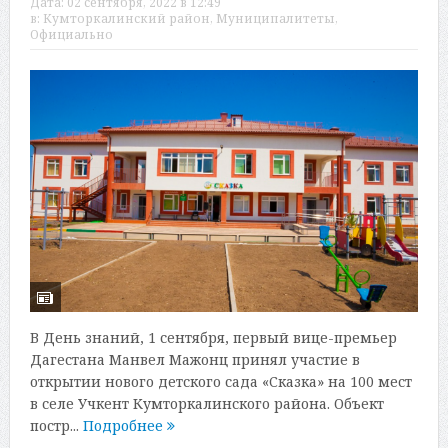
Дата:
02 сентября, 2022 в 12:49
в:
Кумторкалинский район
,
Муниципалитеты
,
Официально
В День знаний, 1 сентября, первый вице-премьер
Дагестана Манвел Мажонц принял участие в
открытии нового детского сада «Сказка» на 100 мест
в селе Учкент Кумторкалинского района. Объект
постр...
Подробнее