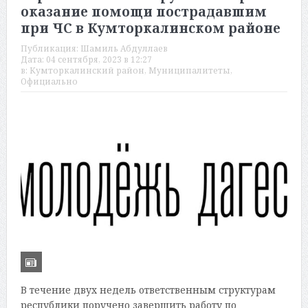
оказание помощи пострадавшим
при ЧС в Кумторкалинском районе
Публикация:
Шамиль Абдуллаев
Дата:
04 сентября, 2023 в 12:27
в:
Кумторкалинский район
,
Муниципалитеты
,
Официально
В течение двух недель ответственным структурам
республики поручено завершить работу по