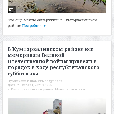
Что еще можно обнаружить в Кумторкалинском
районе
Подробнее
В Кумторкалинском районе все
мемориалы Великой
Отечественной войны привели в
порядок в ходе республиканского
субботника
Публикация:
Шамиль Абдуллаев
Дата:
29 апреля, 2023 в 18:04
в:
Кумторкалинский район
,
Муниципалитеты