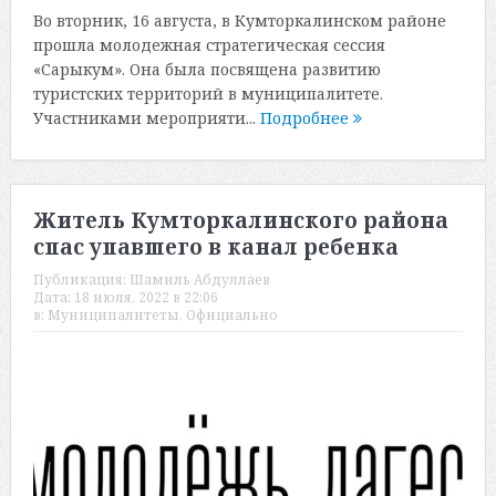
Во вторник, 16 августа, в Кумторкалинском районе
прошла молодежная стратегическая сессия
«Сарыкум». Она была посвящена развитию
туристских территорий в муниципалитете.
Участниками мероприяти...
Подробнее
Житель Кумторкалинского района
спас упавшего в канал ребенка
Публикация:
Шамиль Абдуллаев
Дата:
18 июля, 2022 в 22:06
в:
Муниципалитеты
,
Официально