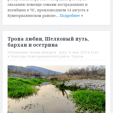
оказанию помощи семьям пострадавших и
погибших в ЧС, произошедшем 14 августа в
Кумторкалинском районе....
Подробнее
Тропа любви, Шелковый путь,
бархан и осетрина
Публикация:
Ислам Абакаров
Дата:
11 мая, 2023 в 23:45
в:
Культура
,
Кумторкалинский район
,
Туризм