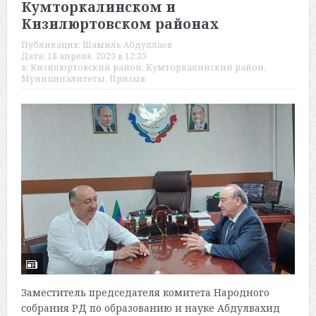
Кумторкалинском и
Кизилюртовском районах
Публикация:
Шамиль Абдуллаев
Дата:
18 апреля, 2023 в 12:33
в:
Кизилюртовский район
,
Кумторкалинский район
,
Муниципалитеты
,
Призыв
Заместитель председателя комитета Народного
собрания РД по образованию и науке Абдулвахид