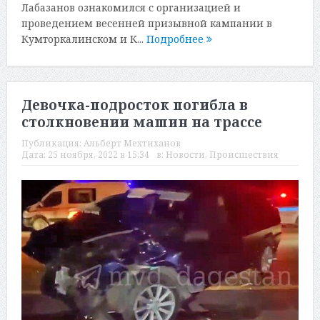
Лабазанов ознакомился с организацией и
проведением весенней призывной кампании в
Кумторкалинском и К...
Подробнее
Девочка-подросток погибла в
столкновении машин на трассе
Публикация:
Альберт Мехтиханов
Дата:
25 ноября, 2022 в 15:34
в:
Новости
,
Происшествия