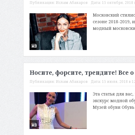
Публикация:
Ислам Абакаров
Дата:
15 октября, 2018 
Московский стилист
сезоне 2018-2019,
модный московский
Носите, форсите, трендите! Все 
Публикация:
Ислам Абакаров
Дата:
15 июля, 2018 в 1
Эта статья для вас
экскурс модной об
Музей обуви Обувь