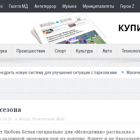
но
Газета МД
Антитеррор
Музыка
Муниципалитеты
Герои Z
ука
Происшествия
Спорт
Культура
Авто
Технолог
систему для улучшения ситуации с парковками
Махачкалинское «Дина
сезона
в 14:24
в:
Мода
,
Поколение Next
т Любовь Белая специально для «Молодежки» рассказала о
о разумной экономии при их покупке. Ловите и не благодари