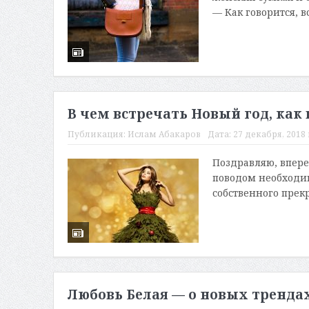
— Как говорится, в
В чем встречать Новый год, как
Публикация:
Ислам Абакаров
Дата:
27 декабря, 2018 
Поздравляю, впер
поводом необходим
собственного прекр
Любовь Белая — о новых тренда