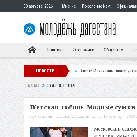
08 августа, 2026
Мнение
Поколение Next
Официаль
Политика
Экономика
Общество
На
у Ханагского водопада
НОВОСТИ
Власти Махачкалы планирует внедрить новую 
ГЛАВНАЯ
ЛЮБОВЬ БЕЛАЯ
Женская любовь. Модные сумки 
Публикация:
Ислам Абакаров
Дата:
18 октября, 2019 
Московский стилис
женских сумках и 