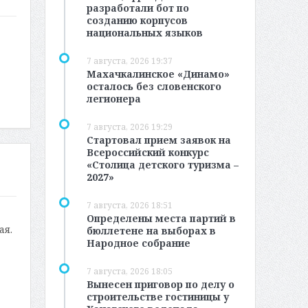
разработали бот по
созданию корпусов
национальных языков
7 августа, 2026 19:37
Махачкалинское «Динамо»
осталось без словенского
легионера
7 августа, 2026 19:29
Стартовал прием заявок на
Всероссийский конкурс
«Столица детского туризма –
2027»
7 августа, 2026 18:51
Определены места партий в
ая.
бюллетене на выборах в
Народное собрание
7 августа, 2026 18:05
Вынесен приговор по делу о
строительстве гостиницы у