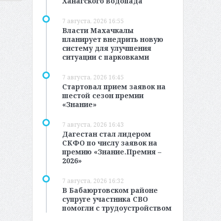
Ханагского водопада
7 августа, 2026 16:55
Власти Махачкалы
планирует внедрить новую
систему для улучшения
ситуации с парковками
7 августа, 2026 16:45
Стартовал прием заявок на
шестой сезон премии
«Знание»
7 августа, 2026 16:43
Дагестан стал лидером
СКФО по числу заявок на
премию «Знание.Премия –
2026»
7 августа, 2026 16:32
В Бабаюртовском районе
супруге участника СВО
помогли с трудоустройством