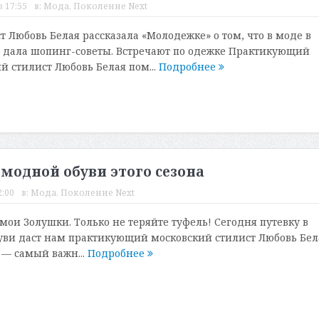
в 17:55
в:
Мода
,
Поколение Next
 Любовь Белая рассказала «Молодежке» о том, что в моде в
 и дала шопинг-советы. Встречают по одежке Практикующий
 стилист Любовь Белая пом...
Подробнее
о модной обуви этого сезона
2:00
в:
Мода
,
Поколение Next
, мои Золушки. Только не теряйте туфель! Сегодня путевку в
уви даст нам практикующий московский стилист Любовь Бел
 — самый важн...
Подробнее