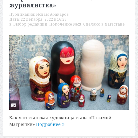
журналистка»
Публикация:
Ислам Абакаров
Дата:
22 декабря, 2022 в 16:29
в:
Выбор редакции
,
Поколение Next
,
Сделано в Дагестане
Как дагестанская художница стала «Патимой
Матрешки»
Подробнее