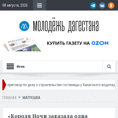
08 августа, 2026
Меню
ор по делу о строительстве гостиницы у Ханагского водопада
Власт
ГЛАВНАЯ
МАТРЕШКА
«Короля Ночи заказала одна