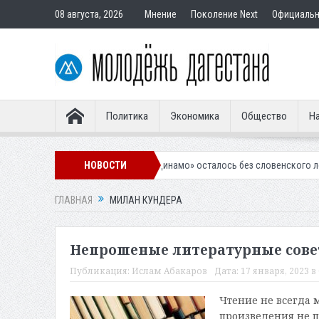
08 августа, 2026
Мнение
Поколение Next
Официаль
Политика
Экономика
Общество
На
Махачкалинское «Динамо» осталось без словенского легионера
НОВОСТИ
В
ГЛАВНАЯ
МИЛАН КУНДЕРА
Непрошеные литературные сов
Публикация:
Ислам Абакаров
Дата:
17 января, 2023 в 
Чтение не всегда 
произведения не п