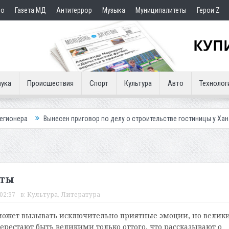
но
Газета МД
Антитеррор
Музыка
Муниципалитеты
Герои Z
ука
Происшествия
Спорт
Культура
Авто
Технолог
ынесен приговор по делу о строительстве гостиницы у Ханагского водопа
еты
02:37
в:
Культура
,
Литература
может вызывать исключительно приятные эмоции, но велик
ерестают быть великими только оттого, что рассказывают о