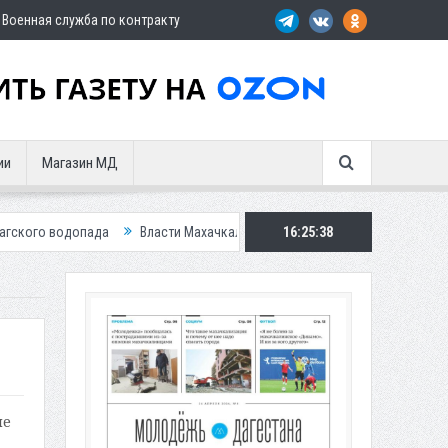
Военная служба по контракту
ии
Магазин МД
да
Власти Махачкалы планирует внедрить новую систему для улучшен
16:25:39
ие