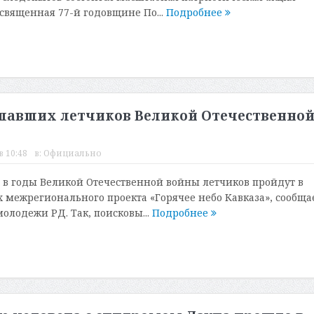
освященная 77-й годовщине По...
Подробнее
опавших летчиков Великой Отечественно
в 10:48
в:
Официально
в годы Великой Отечественной войны летчиков пройдут в
х межрегионального проекта «Горячее небо Кавказа», сообща
олодежи РД. Так, поисковы...
Подробнее