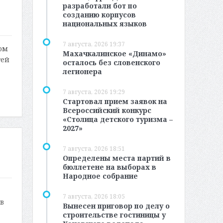
разработали бот по
созданию корпусов
национальных языков
7 августа, 2026 19:37
ом
Махачкалинское «Динамо»
тей
осталось без словенского
легионера
7 августа, 2026 19:29
Стартовал прием заявок на
Всероссийский конкурс
«Столица детского туризма –
2027»
7 августа, 2026 18:51
Определены места партий в
бюллетене на выборах в
Народное собрание
7 августа, 2026 18:05
в
Вынесен приговор по делу о
строительстве гостиницы у