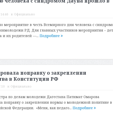
 человека с синдромом Дауна прошло в
 14:46
в:
Официально
о мероприятие в честь Всемирного дня человека с синдром
инмолодежи РД. Для главных участников мероприятия – де
 и их родителей —...
Подробнее
овала поправку о закреплении
тва в Конституции РФ
:10
в:
Официально
стра по делам молодежи Дагестана Патимат Омарова
а поправку о закреплении нормы о молодежной политике в 
йской Федерации. «Меня, как педаго...
Подробнее