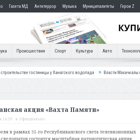
но
Газета МД
Антитеррор
Музыка
Муниципалитеты
Герои Z
ука
Происшествия
Спорт
Культура
Авто
Технолог
 гостиницы у Ханагского водопада
Власти Махачкалы планирует внедр
анская акция «Вахта Памяти»
в 14:59
в:
Официально
реля в рамках 51-го Республиканского слета телевизионных
-следопытов состоится масштабная патриотическая акция