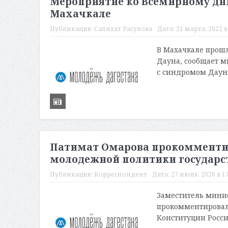
Мероприятие ко Всемирному дню
Махачкале
Публикация:
Салихат Расулова
Дата:
21 марта, 2022 в
В Махачкале прошл
Дауна, сообщает м
с синдромом Дауна
Патимат Омарова прокомментир
молодежной политики государс
Публикация:
Корреспондент
Дата:
27 июня, 2020 в 17
Заместитель мини
прокомментировал
Конституции Росси