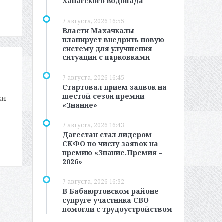
Ханагского водопада
7 августа, 2026 16:55
Власти Махачкалы
планирует внедрить новую
систему для улучшения
ситуации с парковками
7 августа, 2026 16:45
Стартовал прием заявок на
шестой сезон премии
жи
«Знание»
7 августа, 2026 16:43
Дагестан стал лидером
СКФО по числу заявок на
премию «Знание.Премия –
2026»
7 августа, 2026 16:32
В Бабаюртовском районе
супруге участника СВО
помогли с трудоустройством