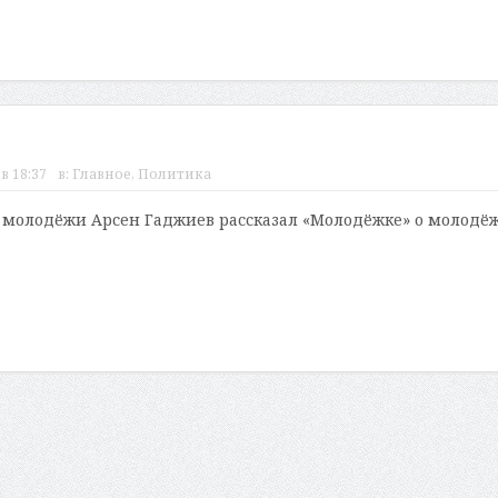
в 18:37
в:
Главное
,
Политика
 молодёжи Арсен Гаджиев рассказал «Молодёжке» о молодё