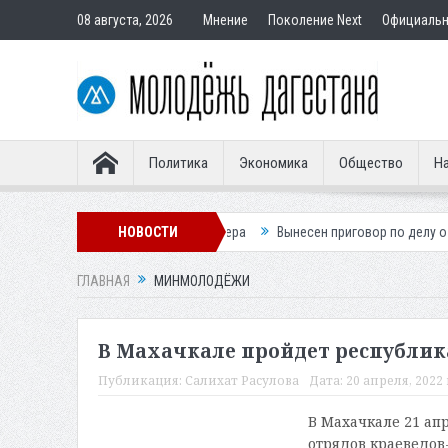
08 августа, 2026
Мнение
Поколение Next
Официаль
Политика
Экономика
Общество
На
з словенского легионера
НОВОСТИ
Вынесен приговор по делу о строительстве
ГЛАВНАЯ
МИНМОЛОДЁЖИ
В Махачкале пройдет республик
Публикация:
Салихат Расулова
Дата:
20 апреля, 2022 
В Махачкале 21 ап
отрядов краеведов