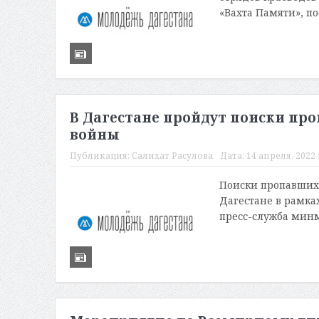
«Вахта Памяти», п
В Дагестане пройдут поиски пр
войны
Публикация:
Салихат Расулова
Дата:
14 апреля, 2022 
Поиски пропавших 
Дагестане в рамка
пресс-служба минм