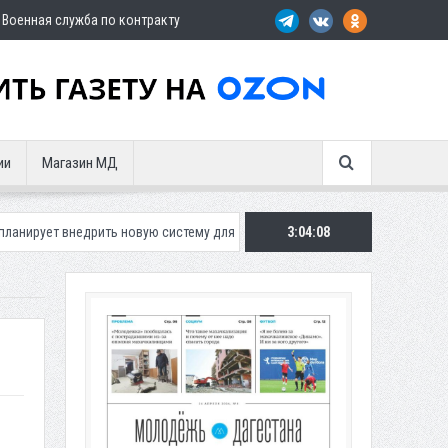
Военная служба по контракту
ии
Магазин МД
ить новую систему для улучшения ситуации с парковками
3:04:10
Махачкали