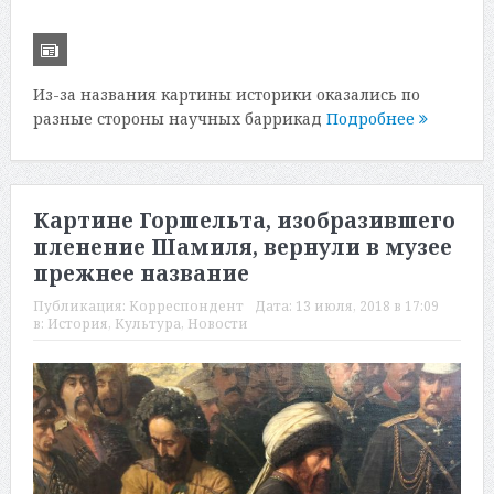
Из-за названия картины историки оказались по
разные стороны научных баррикад
Подробнее
Картине Горшельта, изобразившего
пленение Шамиля, вернули в музее
прежнее название
Публикация:
Корреспондент
Дата:
13 июля, 2018 в 17:09
в:
История
,
Культура
,
Новости