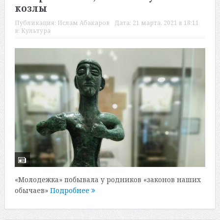
козлы
Публикация:
Ислам Абакаров
Дата:
21 марта, 2021 в 18:11
в:
Культура
«Молодежка» побывала у родников «законов наших
обычаев»
Подробнее