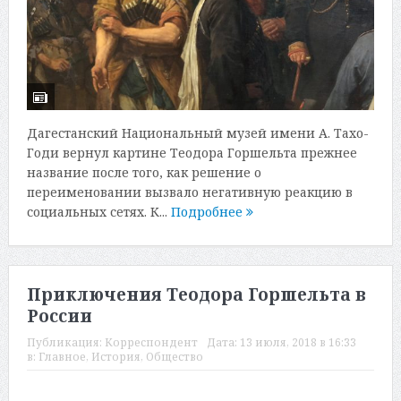
Дагестанский Национальный музей имени А. Тахо-
Годи вернул картине Теодора Горшельта прежнее
название после того, как решение о
переименовании вызвало негативную реакцию в
социальных сетях. К...
Подробнее
Приключения Теодора Горшельта в
России
Публикация:
Корреспондент
Дата:
13 июля, 2018 в 16:33
в:
Главное
,
История
,
Общество