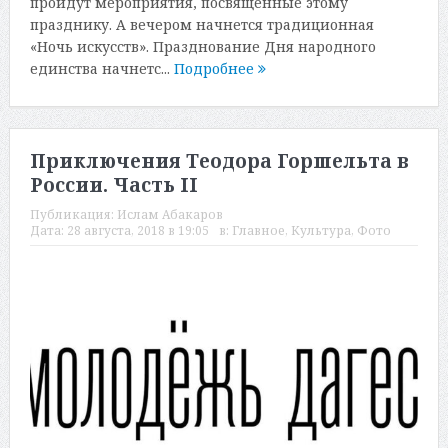
пройдут мероприятия, посвященные этому
празднику. А вечером начнется традиционная
«Ночь искусств». Празднование Дня народного
единства начнетс...
Подробнее
Приключения Теодора Горшельта в
России. Часть II
Публикация:
Ислам Абакаров
Дата:
28 августа, 2018 в 19:05
в:
Главное
,
Культура
,
Фото