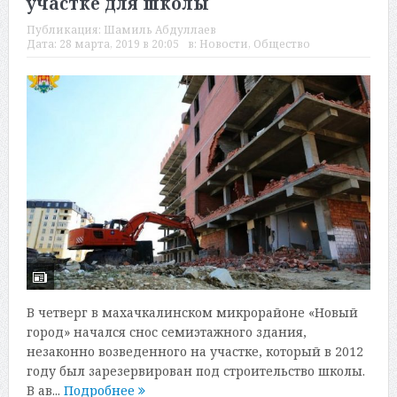
участке для школы
Публикация:
Шамиль Абдуллаев
Дата:
28 марта, 2019 в 20:05
в:
Новости
,
Общество
В четверг в махачкалинском микрорайоне «Новый
город» начался снос семиэтажного здания,
незаконно возведенного на участке, который в 2012
году был зарезервирован под строительство школы.
В ав...
Подробнее