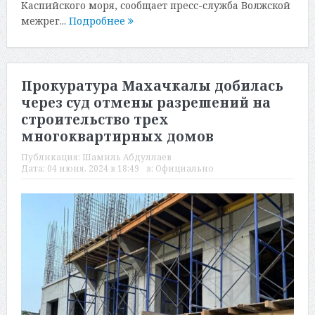
Каспийского моря, сообщает пресс-служба Волжской
межрег...
Подробнее
Прокуратура Махачкалы добилась
через суд отмены разрешений на
строительство трех
многоквартирных домов
Публикация:
Шамиль Абдуллаев
Дата:
04 июня, 2024 в 18:49
в:
Официально