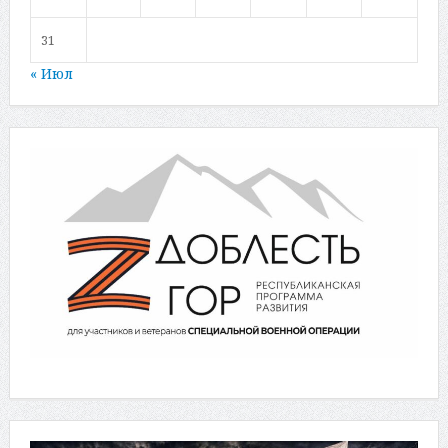
31
« Июл