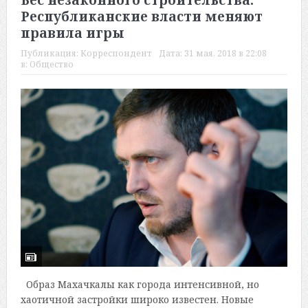
Бес незаконного строительства.
Республиканские власти меняют
правила игры
Публикация:
Корреспондент
Дата:
31 мая, 2018 в 22:08
в:
Общество
Образ Махачкалы как города интенсивной, но
хаотичной застройки широко известен. Новые