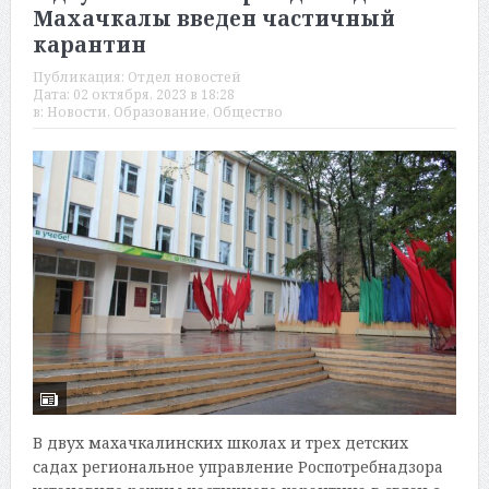
Махачкалы введен частичный
карантин
Публикация:
Отдел новостей
Дата:
02 октября, 2023 в 18:28
в:
Новости
,
Образование
,
Общество
В двух махачкалинских школах и трех детских
садах региональное управление Роспотребнадзора