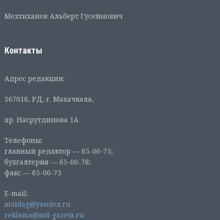
Мехтиханов Альберт Гусейнович
Контакты
Адрес редакции:
367018, РД, г. Махачкала,
пр. Насрутдинова 1А
Телефоны:
главный редактор — 65-00-75;
бухгалтерия — 65-00-78;
факс — 65-00-75
E-mail:
moldag@yandex.ru
reklama@md-gazeta.ru