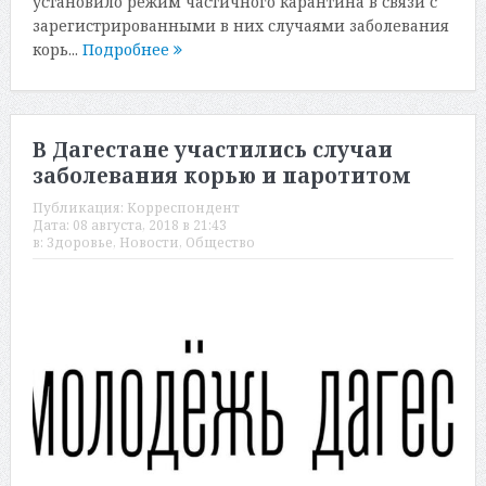
установило режим частичного карантина в связи с
зарегистрированными в них случаями заболевания
корь...
Подробнее
В Дагестане участились случаи
заболевания корью и паротитом
Публикация:
Корреспондент
Дата:
08 августа, 2018 в 21:43
в:
Здоровье
,
Новости
,
Общество